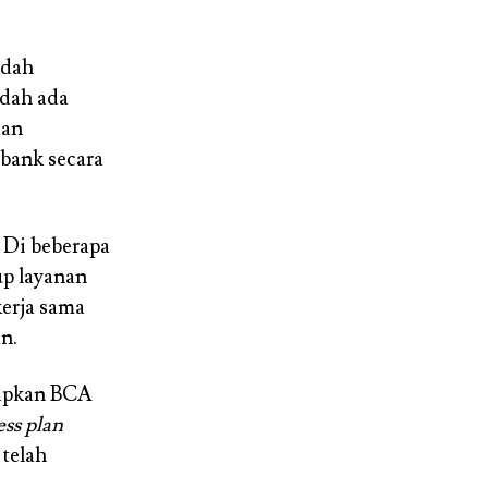
udah
udah ada
dan
 bank secara
 Di beberapa
up layanan
kerja sama
n.
iapkan BCA
ess plan
 telah