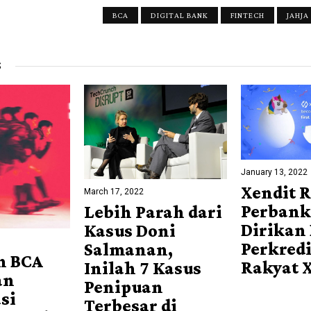
BCA
DIGITAL BANK
FINTECH
JAHJA
S
January 13, 2022
Xendit 
March 17, 2022
Perbank
Lebih Parah dari
Dirikan
Kasus Doni
Perkred
Salmanan,
n BCA
Rakyat 
Inilah 7 Kasus
an
Penipuan
si
Terbesar di