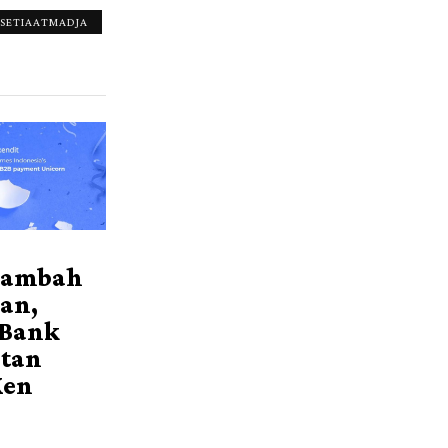
 SETIAATMADJA
Rambah
an,
 Bank
itan
Xen