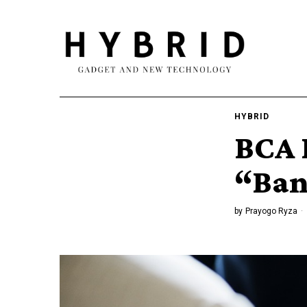
HYBRID
BCA 
“Ban
by
Prayogo Ryza