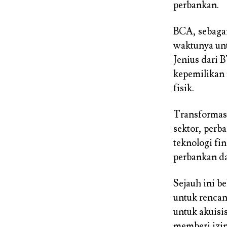
perbankan.
BCA, sebagai
waktunya unt
Jenius dari 
kepemilikan 
fisik.
Transformasi
sektor, perb
teknologi fi
perbankan da
Sejauh ini b
untuk rencan
untuk akuisi
memberi izin