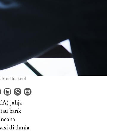
reditur kecil
CA) Jahja
atau bank
Rencana
asi di dunia