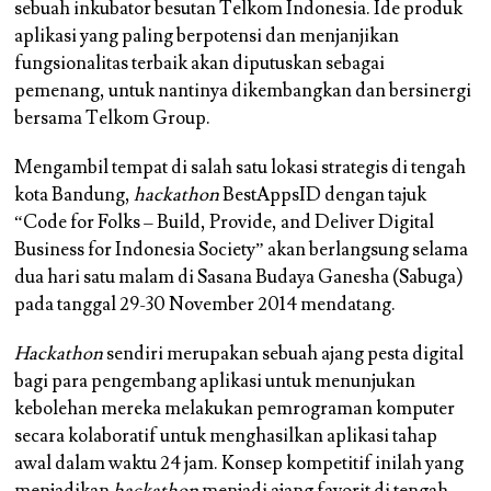
sebuah inkubator besutan Telkom Indonesia. Ide produk
aplikasi yang paling berpotensi dan menjanjikan
fungsionalitas terbaik akan diputuskan sebagai
pemenang, untuk nantinya dikembangkan dan bersinergi
bersama Telkom Group.
Mengambil tempat di salah satu lokasi strategis di tengah
kota Bandung,
hackathon
BestAppsID dengan tajuk
“Code for Folks – Build, Provide, and Deliver Digital
Business for Indonesia Society” akan berlangsung selama
dua hari satu malam di Sasana Budaya Ganesha (Sabuga)
pada tanggal 29-30 November 2014 mendatang.
Hackathon
sendiri merupakan sebuah ajang pesta digital
bagi para pengembang aplikasi untuk menunjukan
kebolehan mereka melakukan pemrograman komputer
secara kolaboratif untuk menghasilkan aplikasi tahap
awal dalam waktu 24 jam. Konsep kompetitif inilah yang
menjadikan
hackathon
menjadi ajang favorit di tengah