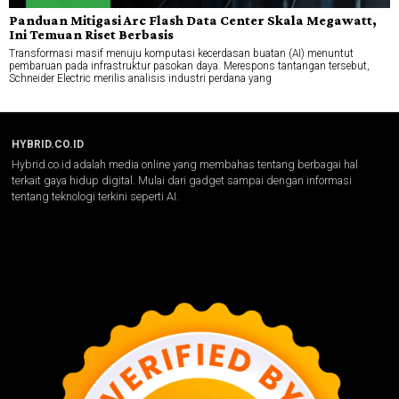
Panduan Mitigasi Arc Flash Data Center Skala Megawatt,
Ini Temuan Riset Berbasis
Transformasi masif menuju komputasi kecerdasan buatan (AI) menuntut
pembaruan pada infrastruktur pasokan daya. Merespons tantangan tersebut,
Schneider Electric merilis analisis industri perdana yang
HYBRID.CO.ID
Hybrid.co.id adalah media online yang membahas tentang berbagai hal
terkait gaya hidup digital. Mulai dari gadget sampai dengan informasi
tentang teknologi terkini seperti AI.