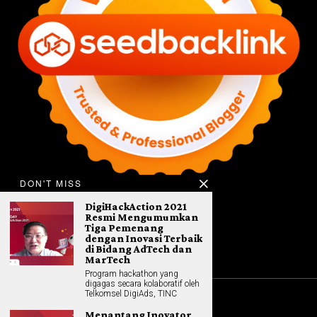
DON'T MISS
DigiHackAction 2021
Resmi Mengumumkan
Tiga Pemenang
dengan Inovasi Terbaik
di Bidang AdTech dan
MarTech
Program hackathon yang
digagas secara kolaboratif oleh
Telkomsel DigiAds, TINC
©
2026
All rights reserved. Hybrid.co.id
Menantang Inovator