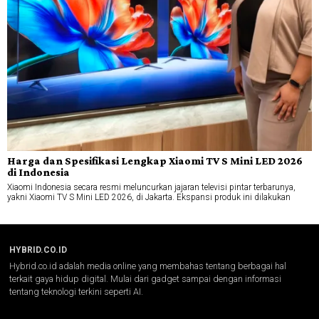
Harga dan Spesifikasi Lengkap Xiaomi TV S Mini LED 2026
di Indonesia
Xiaomi Indonesia secara resmi meluncurkan jajaran televisi pintar terbarunya,
yakni Xiaomi TV S Mini LED 2026, di Jakarta. Ekspansi produk ini dilakukan
HYBRID.CO.ID
Hybrid.co.id adalah media online yang membahas tentang berbagai hal
terkait gaya hidup digital. Mulai dari gadget sampai dengan informasi
tentang teknologi terkini seperti AI.