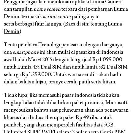
Pengguna juga akan menikmati aplikasi Lumia Camera
dan tampilan
home screen
terbaru dari pembaruan Lumia
Denim, termasuk
action center
paling anyar
serta berbagai fitur lainnya. (Baca
di sini tentang Lumia
Demin
)
Tentu pembaca Trenologi penasaran dengan harganya,
dua
smartphone
ini akan mulai dipasarkan di Indonesia
awal bulan Maret 2015 dengan harga jual Rp 1.099.000
untuk Lumia 435 Dual SIM dan untuk lumia 532 Dual SIM
seharga Rp 1.299.000. Untuk warna sendiri akan hadir
dalam balutan hijau, oranye cerah, putih serta hitam.
Tidak lupa, jika memasuki pasar Indonesia tidak akan
lengkap kalau tidak dihadirkan paket promosi, Microsoft
menyebutkan bahwa saat peluncuran akan ada penawaran
khusus dari Indosat berupa paket Rp 49 ribu untuk
pembeli, yang akan memperoleh fasilitas data 5GB,
Unlimited SUPERWIFI selama 3 bulan serta Gratis BBM.