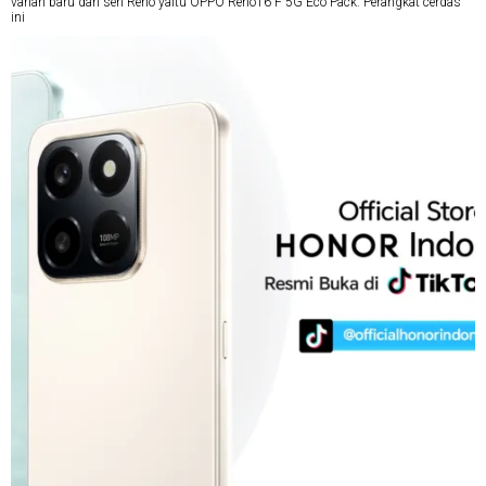
varian baru dari seri Reno yaitu OPPO Reno16 F 5G Eco Pack. Perangkat cerdas
ini