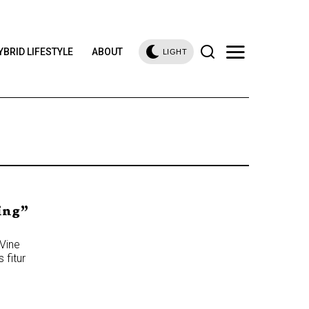
YBRID LIFESTYLE
ABOUT
LIGHT
ing”
Vine
 fitur