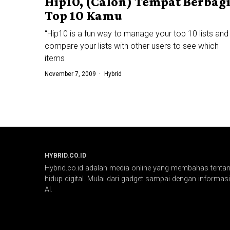
Hip10, (Calon) Tempat Berbag
Top 10 Kamu
“Hip10 is a fun way to manage your top 10 lists and
compare your lists with other users to see which
items
November 7, 2009
Hybrid
HYBRID.CO.ID
Hybrid.co.id adalah media online yang membahas tentang
hidup digital. Mulai dari gadget sampai dengan informasi 
AI.