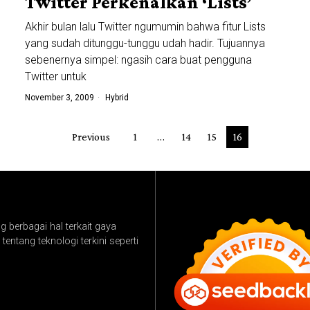
i
Twitter Perkenalkan ‘Lists’
Akhir bulan lalu Twitter ngumumin bahwa fitur Lists
yang sudah ditunggu-tunggu udah hadir. Tujuannya
sebenernya simpel: ngasih cara buat pengguna
Twitter untuk
November 3, 2009
Hybrid
Previous
1
…
14
15
16
 berbagai hal terkait gaya
tentang teknologi terkini seperti