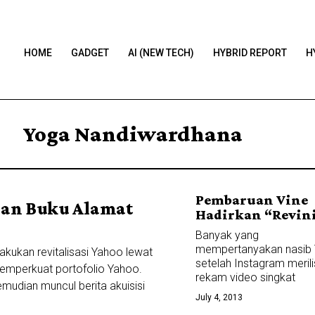
HOME
GADGET
AI (NEW TECH)
HYBRID REPORT
H
Yoga Nandiwardhana
Pembaruan Vine
anan Buku Alamat
Hadirkan “Revin
Banyak yang
mempertanyakan nasib 
ukan revitalisasi Yahoo lewat
setelah Instagram merilis
memperkuat portofolio Yahoo.
rekam video singkat
emudian muncul berita akuisisi
July 4, 2013