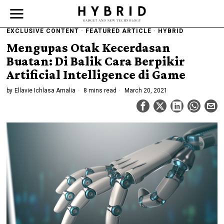
EXCLUSIVE CONTENT
·
FEATURED ARTICLE
·
HYBRID
Mengupas Otak Kecerdasan
Buatan: Di Balik Cara Berpikir
Artificial Intelligence di Game
by
Ellavie Ichlasa Amalia
8 mins read
March 20, 2021