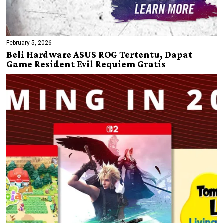
February 5, 2026
Beli Hardware ASUS ROG Tertentu, Dapat
Game Resident Evil Requiem Gratis