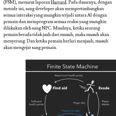
(FSM), menurut laporan
Harvard
. Pada dasarnya, dengan
metode ini, sang developer akan mempertimbangkan
semua interaksi yang mungkin terjadi antara AI dengan
pemain dan memprogram semua reaksi yang mungkin
dilakukan oleh sang NPC. Misalnya, ketika seorang
pemain berada tidak jauh dari musuh, maka musuh akan
menyerang. Dan ketika pemain berlari menjauh, musuh
akan mengejar sang pemain.