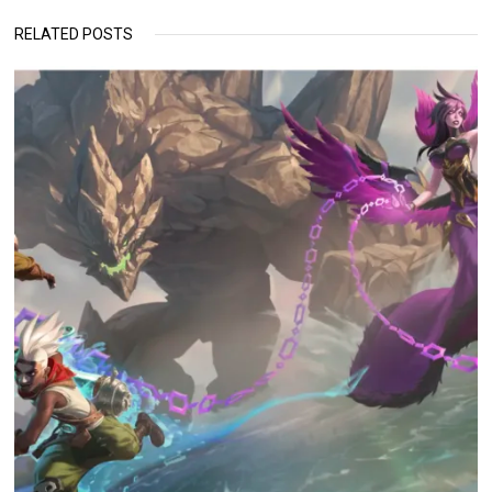
RELATED POSTS