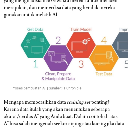
yang menghabiskan 80% waktu mereka untuk melabeli,
merapikan, dan memeriksa data yang hendak mereka
gunakan untuk melatih AI.
Proses pembuatan AI. | Sumber:
IT Chronicle
Mengapa membersihkan data
training set
penting?
Karena data itulah yang akan menentukan seberapa
akurat/cerdas AI yang Anda buat. Dalam contoh di atas,
AI bisa salah mengenali seekor anjing atau kucing jika data