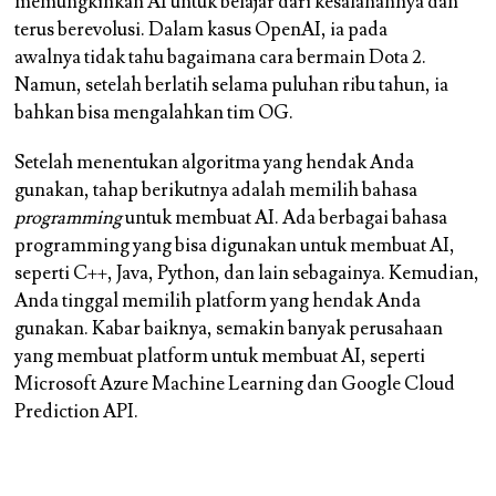
memungkinkan AI untuk belajar dari kesalahannya dan
terus berevolusi. Dalam kasus OpenAI, ia pada
awalnya tidak tahu bagaimana cara bermain Dota 2.
Namun, setelah berlatih selama puluhan ribu tahun, ia
bahkan bisa mengalahkan tim OG.
Setelah menentukan algoritma yang hendak Anda
gunakan, tahap berikutnya adalah memilih bahasa
programming
untuk membuat AI. Ada berbagai bahasa
programming yang bisa digunakan untuk membuat AI,
seperti C++, Java, Python, dan lain sebagainya. Kemudian,
Anda tinggal memilih platform yang hendak Anda
gunakan. Kabar baiknya, semakin banyak perusahaan
yang membuat platform untuk membuat AI, seperti
Microsoft Azure Machine Learning dan Google Cloud
Prediction API.