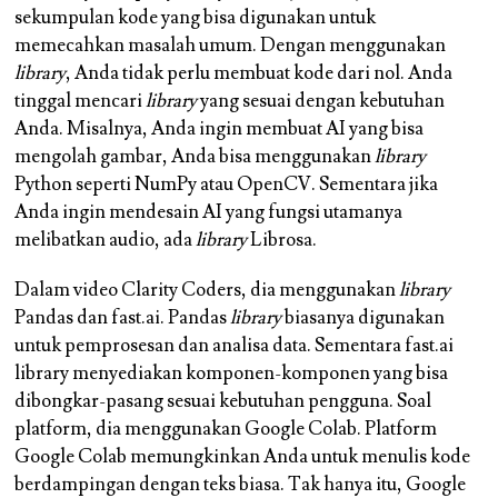
sekumpulan kode yang bisa digunakan untuk
memecahkan masalah umum. Dengan menggunakan
library
, Anda tidak perlu membuat kode dari nol. Anda
tinggal mencari
library
yang sesuai dengan kebutuhan
Anda. Misalnya, Anda ingin membuat AI yang bisa
mengolah gambar, Anda bisa menggunakan
library
Python seperti NumPy atau OpenCV. Sementara jika
Anda ingin mendesain AI yang fungsi utamanya
melibatkan audio, ada
library
Librosa.
Dalam video Clarity Coders, dia menggunakan
library
Pandas dan fast.ai. Pandas
library
biasanya digunakan
untuk pemprosesan dan analisa data. Sementara fast.ai
library menyediakan komponen-komponen yang bisa
dibongkar-pasang sesuai kebutuhan pengguna. Soal
platform, dia menggunakan Google Colab. Platform
Google Colab memungkinkan Anda untuk menulis kode
berdampingan dengan teks biasa. Tak hanya itu, Google