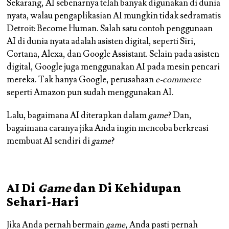
Sekarang, AI sebenarnya telah banyak digunakan di dunia
nyata, walau pengaplikasian AI mungkin tidak sedramatis
Detroit: Become Human. Salah satu contoh penggunaan
AI di dunia nyata adalah asisten digital, seperti Siri,
Cortana, Alexa, dan Google Assistant. Selain pada asisten
digital, Google juga menggunakan AI pada mesin pencari
mereka. Tak hanya Google, perusahaan
e-commerce
seperti Amazon pun sudah menggunakan AI.
Lalu, bagaimana AI diterapkan dalam
game
? Dan,
bagaimana caranya jika Anda ingin mencoba berkreasi
membuat AI sendiri di
game
?
AI Di
Game
dan Di Kehidupan
Sehari-Hari
Jika Anda pernah bermain
game
, Anda pasti pernah