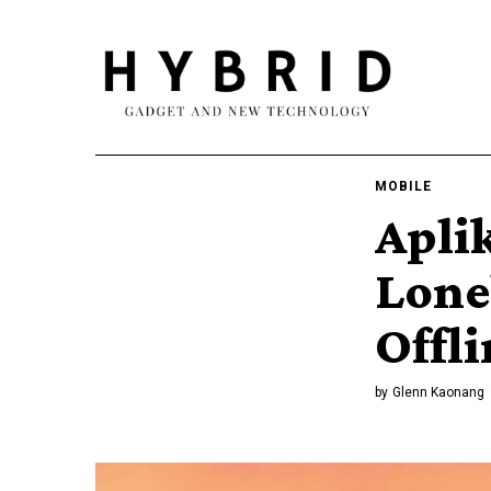
MOBILE
Apli
Lone
Offl
by
Glenn Kaonang