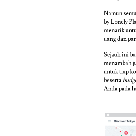
Namun semua 
by Lonely Pl
menarik untuk
uang dan pa
Sejauh ini ba
menambah ju
untuk tiap k
beserta
budge
Anda pada ha