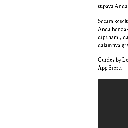
supaya Anda
Secara kesel
Anda hendak 
dipahami, dan
dalamnya gra
Guides by Lo
App Store
.