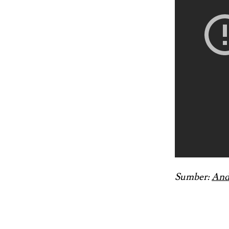
Sumber:
And