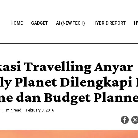
HOME
GADGET
AI (NEW TECH)
HYBRID REPORT
H
kasi Travelling Anyar
ly Planet Dilengkapi 
ine dan Budget Plann
1 min read
February 3, 2016