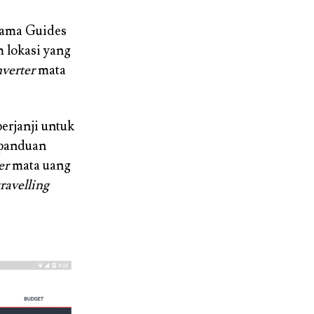
rnama Guides
 lokasi yang
verter
mata
berjanji untuk
 panduan
er
mata uang
travelling