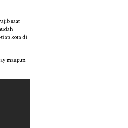
ajib saat
 mudah
tiap kota di
lay
maupun