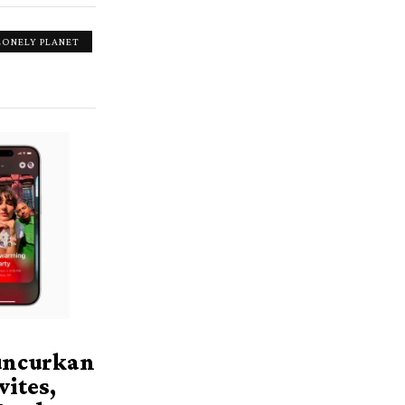
LONELY PLANET
uncurkan
vites,