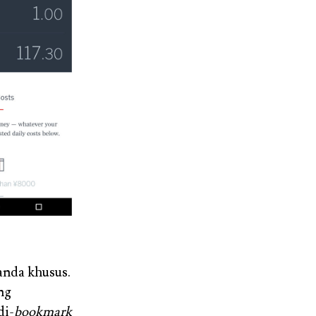
tanda khusus.
ng
di-
bookmark