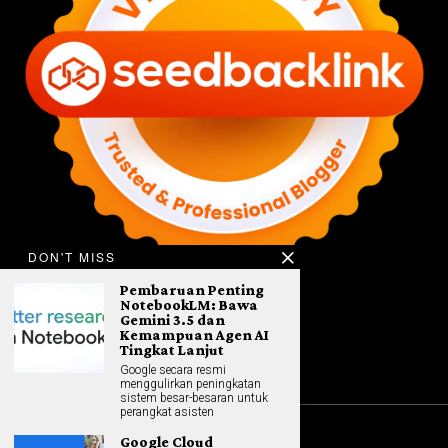
DON'T MISS
Pembaruan Penting
NotebookLM: Bawa
Gemini 3.5 dan
Kemampuan Agen AI
Tingkat Lanjut
Google secara resmi
menggulirkan peningkatan
sistem besar-besaran untuk
perangkat asisten
Google Cloud