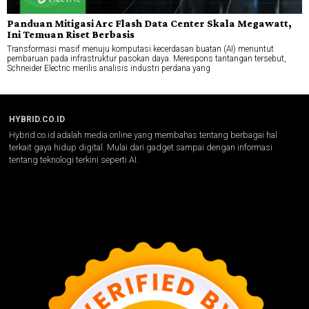
Panduan Mitigasi Arc Flash Data Center Skala Megawatt,
Ini Temuan Riset Berbasis
Transformasi masif menuju komputasi kecerdasan buatan (AI) menuntut
pembaruan pada infrastruktur pasokan daya. Merespons tantangan tersebut,
Schneider Electric merilis analisis industri perdana yang
HYBRID.CO.ID
Hybrid.co.id adalah media online yang membahas tentang berbagai hal
terkait gaya hidup digital. Mulai dari gadget sampai dengan informasi
tentang teknologi terkini seperti AI.