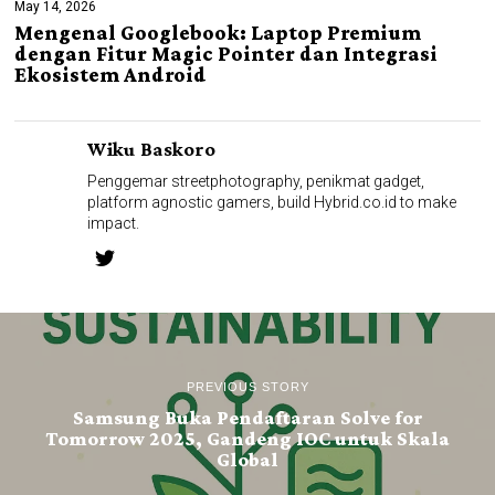
May 14, 2026
Mengenal Googlebook: Laptop Premium
dengan Fitur Magic Pointer dan Integrasi
Ekosistem Android
Wiku Baskoro
Penggemar streetphotography, penikmat gadget,
platform agnostic gamers, build Hybrid.co.id to make
impact.
PREVIOUS STORY
Samsung Buka Pendaftaran Solve for
Tomorrow 2025, Gandeng IOC untuk Skala
Global