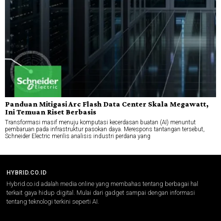
Panduan Mitigasi Arc Flash Data Center Skala Megawatt,
Ini Temuan Riset Berbasis
Transformasi masif menuju komputasi kecerdasan buatan (AI) menuntut
pembaruan pada infrastruktur pasokan daya. Merespons tantangan tersebut,
Schneider Electric merilis analisis industri perdana yang
HYBRID.CO.ID
Hybrid.co.id adalah media online yang membahas tentang berbagai hal
terkait gaya hidup digital. Mulai dari gadget sampai dengan informasi
tentang teknologi terkini seperti AI.