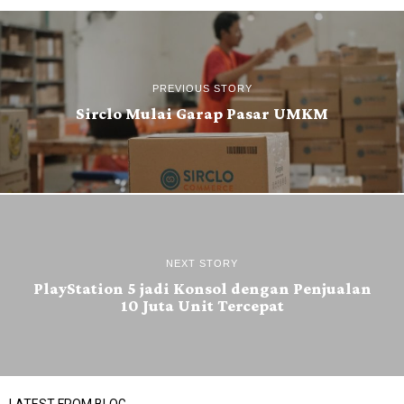
PREVIOUS STORY
Sirclo Mulai Garap Pasar UMKM
NEXT STORY
PlayStation 5 jadi Konsol dengan Penjualan
10 Juta Unit Tercepat