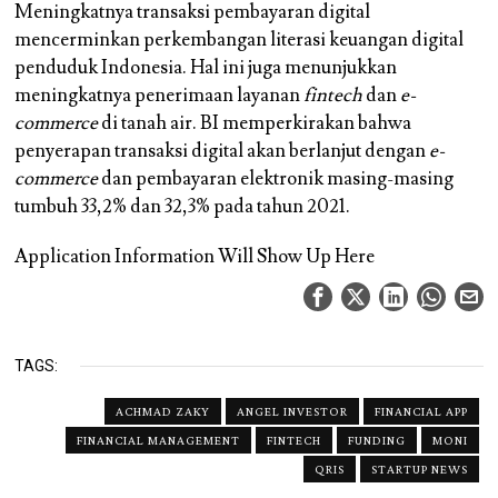
Meningkatnya transaksi pembayaran digital
mencerminkan perkembangan literasi keuangan digital
penduduk Indonesia. Hal ini juga menunjukkan
meningkatnya penerimaan layanan
fintech
dan
e-
commerce
di tanah air. BI memperkirakan bahwa
penyerapan transaksi digital akan berlanjut dengan
e-
commerce
dan pembayaran elektronik masing-masing
tumbuh 33,2% dan 32,3% pada tahun 2021.
Application Information Will Show Up Here
TAGS:
ACHMAD ZAKY
ANGEL INVESTOR
FINANCIAL APP
FINANCIAL MANAGEMENT
FINTECH
FUNDING
MONI
QRIS
STARTUP NEWS