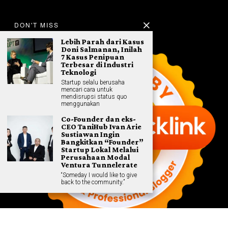
DON'T MISS
Lebih Parah dari Kasus
Doni Salmanan, Inilah
7 Kasus Penipuan
Terbesar di Industri
Teknologi
Startup selalu berusaha
mencari cara untuk
mendisrupsi status quo
menggunakan
Co-Founder dan eks-
CEO TaniHub Ivan Arie
Sustiawan Ingin
Bangkitkan “Founder”
Startup Lokal Melalui
Perusahaan Modal
Ventura Tunnelerate
“Someday I would like to give
back to the community.”