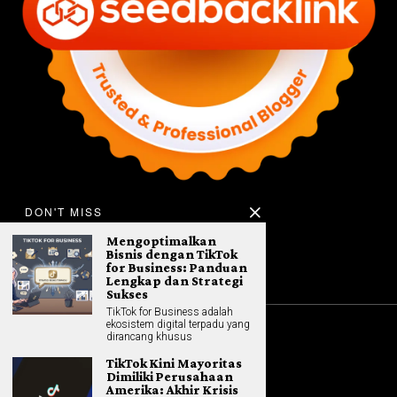
DON'T MISS
Mengoptimalkan
Bisnis dengan TikTok
for Business: Panduan
Lengkap dan Strategi
Sukses
TikTok for Business adalah
ekosistem digital terpadu yang
dirancang khusus
©
2026
All rights reserved. Hybrid.co.id
TikTok Kini Mayoritas
Dimiliki Perusahaan
Amerika: Akhir Krisis