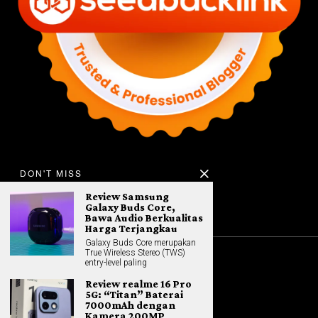
DON'T MISS
Review Samsung
Galaxy Buds Core,
Bawa Audio Berkualitas
Harga Terjangkau
Galaxy Buds Core merupakan
True Wireless Stereo (TWS)
entry-level paling
©
2026
All rights reserved. Hybrid.co.id
Review realme 16 Pro
5G: “Titan” Baterai
7000mAh dengan
Kamera 200MP