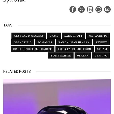
Rp 570 ribu.
TAGS:
CRYSTAL DYNAMICS
GAME
LARA CROFT
METACRITIC
OPENCRITIC
PC GAMER
RANGKUMAN ULASAN
REVIEW
RISE OF THE TOMB RAIDER
ROCK PAPER SHOTGUN
STEAM
TOMB RAIDER
ULASAN
VERSI PC
RELATED POSTS