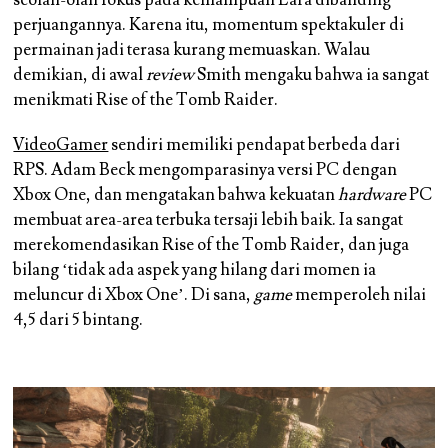
seolah-olah fokus pada kemampuan Lara dibanding
perjuangannya. Karena itu, momentum spektakuler di
permainan jadi terasa kurang memuaskan. Walau
demikian, di awal
review
Smith mengaku bahwa ia sangat
menikmati Rise of the Tomb Raider.
VideoGamer
sendiri memiliki pendapat berbeda dari
RPS. Adam Beck mengomparasinya versi PC dengan
Xbox One, dan mengatakan bahwa kekuatan
hardware
PC
membuat area-area terbuka tersaji lebih baik. Ia sangat
merekomendasikan Rise of the Tomb Raider, dan juga
bilang ‘tidak ada aspek yang hilang dari momen ia
meluncur di Xbox One’. Di sana,
game
memperoleh nilai
4,5 dari 5 bintang.