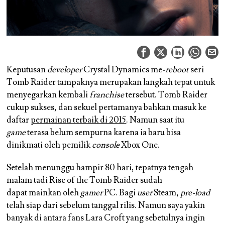
Keputusan
developer
Crystal Dynamics me-
reboot
seri
Tomb Raider tampaknya merupakan langkah tepat untuk
menyegarkan kembali
franchise
tersebut. Tomb Raider
cukup sukses, dan sekuel pertamanya bahkan masuk ke
daftar
permainan terbaik di 2015
. Namun saat itu
game
terasa belum sempurna karena ia baru bisa
dinikmati oleh pemilik
console
Xbox One.
Setelah menunggu hampir 80 hari, tepatnya tengah
malam tadi Rise of the Tomb Raider sudah
dapat mainkan oleh
gamer
PC. Bagi
user
Steam,
pre-load
telah siap dari sebelum tanggal rilis. Namun saya yakin
banyak di antara fans Lara Croft yang sebetulnya ingin