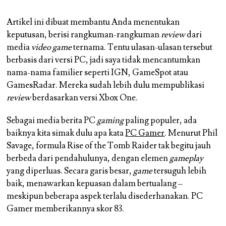
Artikel ini dibuat membantu Anda menentukan
keputusan, berisi rangkuman-rangkuman
review
dari
media
video game
ternama. Tentu ulasan-ulasan tersebut
berbasis dari versi PC, jadi saya tidak mencantumkan
nama-nama familier seperti IGN, GameSpot atau
GamesRadar. Mereka sudah lebih dulu mempublikasi
review
berdasarkan versi Xbox One.
Sebagai media berita PC
gaming
paling populer, ada
baiknya kita simak dulu apa kata
PC Gamer
. Menurut Phil
Savage, formula Rise of the Tomb Raider tak begitu jauh
berbeda dari pendahulunya, dengan elemen
gameplay
yang diperluas. Secara garis besar,
game
tersuguh lebih
baik, menawarkan kepuasan dalam bertualang –
meskipun beberapa aspek terlalu disederhanakan. PC
Gamer memberikannya skor 83.