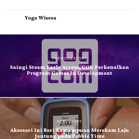
Yoga Wisesa
PREVIOUS STORY
Saingi Steam Early Access, GOG Perkenalkan
Program Games In Development
NEXT STORY
Aksesori Ini Beri Kemampuan Merekam Laju
Jantung pada Pebble Time