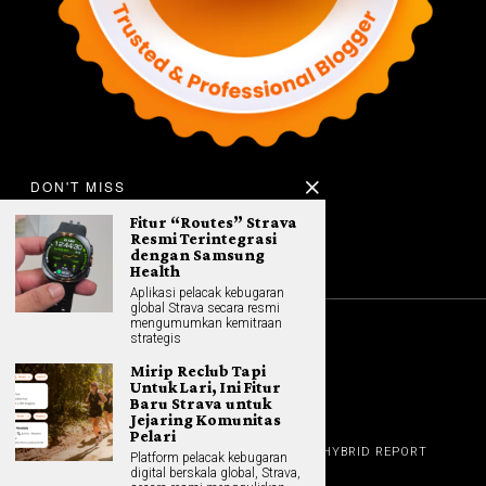
DON'T MISS
Fitur “Routes” Strava
Resmi Terintegrasi
dengan Samsung
Health
Aplikasi pelacak kebugaran
global Strava secara resmi
mengumumkan kemitraan
strategis
©
2026
All rights reserved. Hybrid.co.id
Mirip Reclub Tapi
Untuk Lari, Ini Fitur
Baru Strava untuk
Jejaring Komunitas
GADGET
Pelari
HOME
REVIEW
GAME NEWS
AI (NEW TECH)
HYBRID REPORT
Platform pelacak kebugaran
HYBRID LIFESTYLE
ABOUT
digital berskala global, Strava,