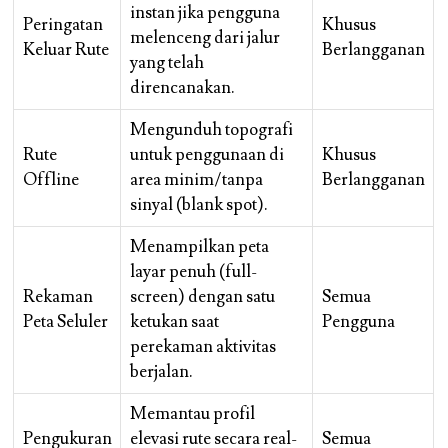
instan jika pengguna
Peringatan
Khusus
melenceng dari jalur
Keluar Rute
Berlangganan
yang telah
direncanakan.
Mengunduh topografi
Rute
untuk penggunaan di
Khusus
Offline
area minim/tanpa
Berlangganan
sinyal (blank spot).
Menampilkan peta
layar penuh (full-
Rekaman
screen) dengan satu
Semua
Peta Seluler
ketukan saat
Pengguna
perekaman aktivitas
berjalan.
Memantau profil
Pengukuran
elevasi rute secara real-
Semua