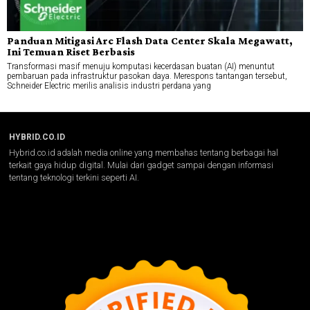
Panduan Mitigasi Arc Flash Data Center Skala Megawatt,
Ini Temuan Riset Berbasis
Transformasi masif menuju komputasi kecerdasan buatan (AI) menuntut
pembaruan pada infrastruktur pasokan daya. Merespons tantangan tersebut,
Schneider Electric merilis analisis industri perdana yang
HYBRID.CO.ID
Hybrid.co.id adalah media online yang membahas tentang berbagai hal
terkait gaya hidup digital. Mulai dari gadget sampai dengan informasi
tentang teknologi terkini seperti AI.