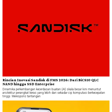
Rincian Inovasi Sandisk di FMS 2026: Dari BiCS10 QLC
NAND hingga SSD Enterprise
Dinamika perkembangan kecerdasan buatan (AI) skala besar kini menuntut
arsitektur perangkat keras yang lebih dari sekadar cip komputasi berkecepatan
tinggi. Merespons tantangan