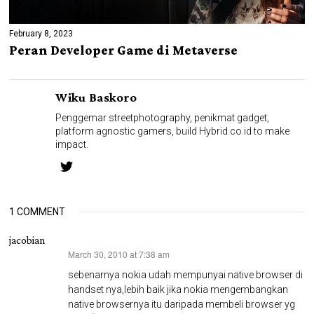
February 8, 2023
Peran Developer Game di Metaverse
Wiku Baskoro
Penggemar streetphotography, penikmat gadget,
platform agnostic gamers, build Hybrid.co.id to make
impact.
1 COMMENT
jacobian
March 30, 2010 at 7:38 am
says:
sebenarnya nokia udah mempunyai native browser di
handset nya,lebih baik jika nokia mengembangkan
native browsernya itu daripada membeli browser yg