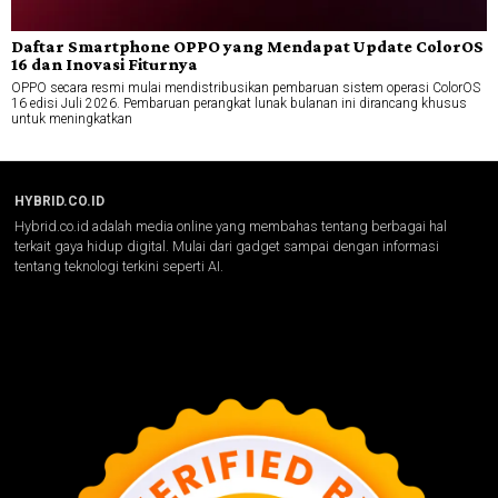
Daftar Smartphone OPPO yang Mendapat Update ColorOS
16 dan Inovasi Fiturnya
OPPO secara resmi mulai mendistribusikan pembaruan sistem operasi ColorOS
16 edisi Juli 2026. Pembaruan perangkat lunak bulanan ini dirancang khusus
untuk meningkatkan
HYBRID.CO.ID
Hybrid.co.id adalah media online yang membahas tentang berbagai hal
terkait gaya hidup digital. Mulai dari gadget sampai dengan informasi
tentang teknologi terkini seperti AI.