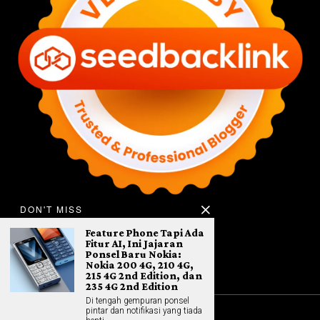
DON'T MISS
Feature Phone Tapi Ada
Fitur AI, Ini Jajaran
Ponsel Baru Nokia:
Nokia 200 4G, 210 4G,
215 4G 2nd Edition, dan
235 4G 2nd Edition
Di tengah gempuran ponsel
pintar dan notifikasi yang tiada