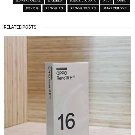
ADVERTORIAL
KAMERA
MARISILICON X
NPU
OPPO
RENO8
RENO8 5G
RENO8 PRO 5G
SMARTPHONE
RELATED POSTS