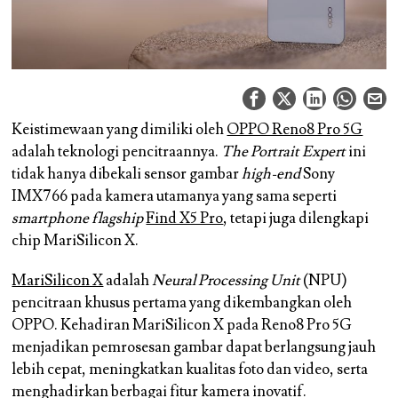
Keistimewaan yang dimiliki oleh
OPPO Reno8 Pro 5G
adalah teknologi pencitraannya.
The Portrait Expert
ini
tidak hanya dibekali sensor gambar
high-end
Sony
IMX766 pada kamera utamanya yang sama seperti
smartphone flagship
Find X5 Pro
, tetapi juga dilengkapi
chip MariSilicon X.
MariSilicon X
adalah
Neural Processing Unit
(NPU)
pencitraan khusus pertama yang dikembangkan oleh
OPPO. Kehadiran MariSilicon X pada Reno8 Pro 5G
menjadikan pemrosesan gambar dapat berlangsung jauh
lebih cepat, meningkatkan kualitas foto dan video, serta
menghadirkan berbagai fitur kamera inovatif.