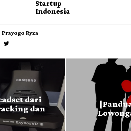
Startup
Indonesia
Prayogo Ryza
eadset dari
[Pandua
racking dan
Lowonga