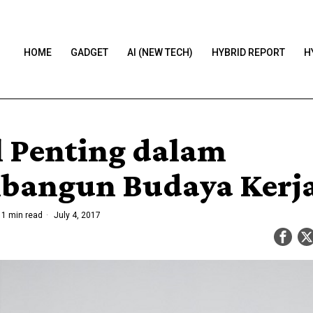
HOME
GADGET
AI (NEW TECH)
HYBRID REPORT
H
l Penting dalam
angun Budaya Kerj
1 min read
July 4, 2017