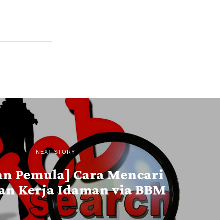
NEXT STORY
n Pemula] Cara Mencari
n Kerja Idaman via BBM