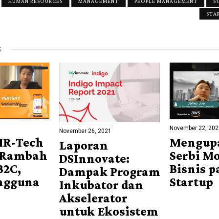
HUMAN RESOURCES
MANAGEMENT
PEOPLE MANAGEMENT
S
STA
S
1
November 22, 20
November 26, 2021
HR-Tech
Mengupa
Laporan
 Rambah
Serbi M
DSInnovate:
B2C,
Bisnis p
Dampak Program
engguna
Startup
Inkubator dan
Akselerator
untuk Ekosistem