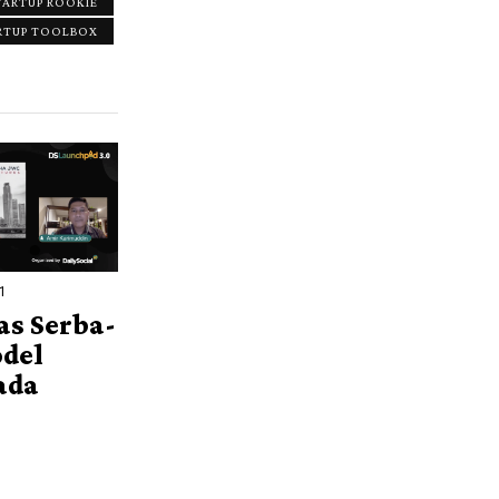
TARTUP ROOKIE
RTUP TOOLBOX
21
s Serba-
odel
ada