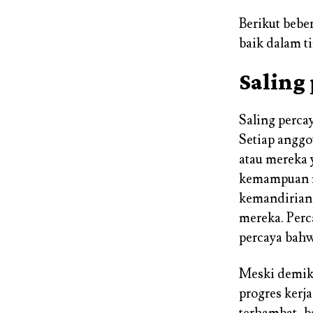
Berikut bebe
baik dalam t
Saling
Saling perca
Setiap anggo
atau mereka 
kemampuan m
kemandirian 
mereka. Per
percaya bah
Meski demiki
progres kerj