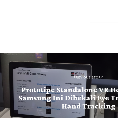
PREVIOUS STORY
Prototipe Standalone VR H
Samsung Ini Dibekali Eye T
Hand Tracking