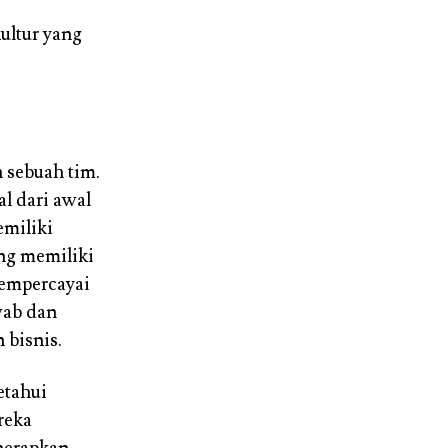
ultur yang
 sebuah tim.
al dari awal
emiliki
ng memiliki
mempercayai
wab dan
bisnis.
etahui
reka