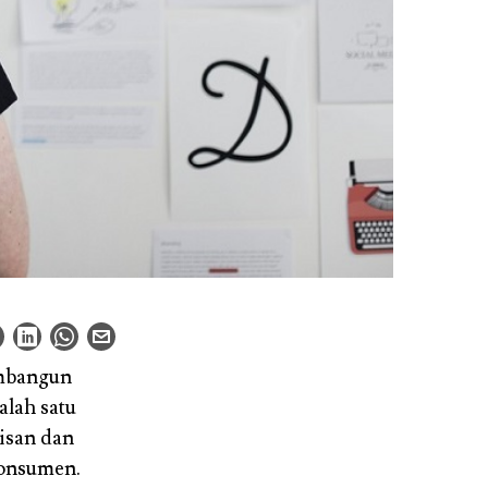
embangun
alah satu
isan dan
konsumen.