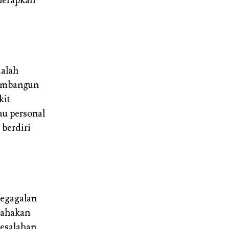
nerapkan
dalah
membangun
kit
au personal
 berdiri
kegagalan
sahakan
kesalahan,