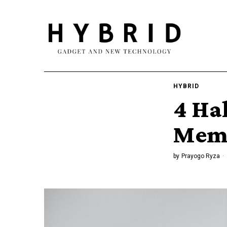
HYBRID
4 Ha
Memb
by
Prayogo Ryza