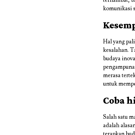
terhambat, b
komunikasi s
Kesemp
Hal yang pali
kesalahan. T
budaya inova
pengampunan 
merasa terte
untuk mempe
Coba h
Salah satu m
adalah alasa
terapkan buda