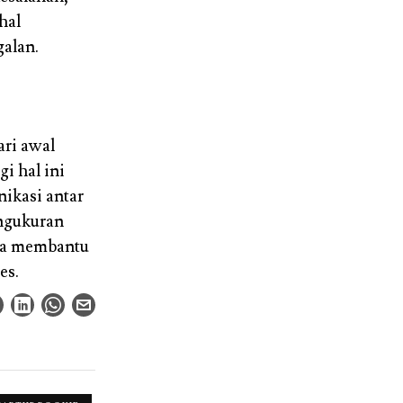
hal
galan.
ari awal
i hal ini
ikasi antar
engukuran
isa membantu
es.