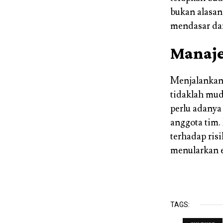
bukan alasan
mendasar dar
Manaje
Menjalankan 
tidaklah mud
perlu adanya
anggota tim.
terhadap ris
menularkan e
TAGS: