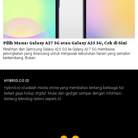
Pilih Mana: Galaxy A27 5G atau Galaxy A25 5G, Cek di Sini
Peralihan dari Samsung Galaxy A25 5G ke Galaxy A27 5G membawa
peningkatan yang dirancang untuk menjawab kebutuhan harian yang semakin
berkembang. Bukan
HYBRID.CO.ID
Hybrid.co.id adalah media online yang membahas tentang berbagai hal
terkait gaya hidup digital. Mulai dari gadget sampai dengan informasi
tentang teknologi terkini seperti AI.