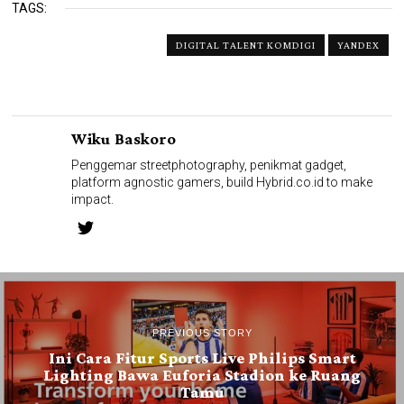
TAGS:
DIGITAL TALENT KOMDIGI
YANDEX
Wiku Baskoro
Penggemar streetphotography, penikmat gadget,
platform agnostic gamers, build Hybrid.co.id to make
impact.
PREVIOUS STORY
Ini Cara Fitur Sports Live Philips Smart
Lighting Bawa Euforia Stadion ke Ruang
Tamu