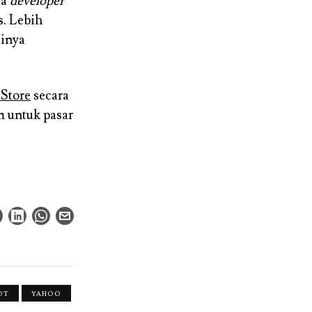
ya
developer
s. Lebih
tinya
Store
secara
m untuk pasar
OT
YAHOO