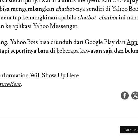
ku sudah punya wacana untuk menyediakan cara supa
a bisa mengembangkan
chatbot
-nya sendiri di Yahoo Bot
k menutup kemungkinan apabila
chatbot
–
chatbot
ini nan
an ke aplikasi Yahoo Messenger.
ng, Yahoo Bots bisa diunduh dari Google Play dan
App 
api sepertinya baru di beberapa kawasan saja dan belu
Information Will Show Up Here
tureBeat
.
CHATB