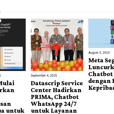
S
August 3, 2023
Meta Se
Luncur
Chatbot
5
September 4, 2025
dengan 
Mulai
Datascrip Service
Kepriba
rkan
Center Hadirkan
PRIMA, Chatbot
san
WhatsApp 24/7
ua untuk
untuk Layanan