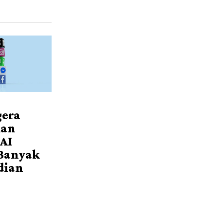
gera
kan
 AI
Banyak
dian