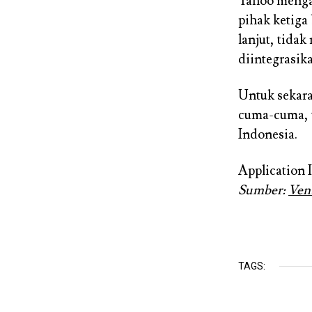
Yahoo menga
pihak ketig
lanjut, tida
diintegrasik
Untuk sekara
cuma-cuma, t
Indonesia.
Application 
Sumber:
Ven
TAGS: