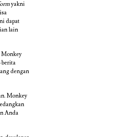
form
yakni
isa
ni dapat
an lain
, Monkey
-berita
cang dengan
ran. Monkey
sedangkan
en Anda