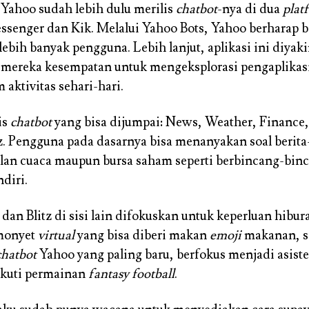
 Yahoo sudah lebih dulu merilis
chatbot
-nya di dua
plat
senger dan Kik. Melalui Yahoo Bots, Yahoo berharap b
ebih banyak pengguna. Lebih lanjut, aplikasi ini diyaki
mereka kesempatan untuk mengeksplorasi pengaplikasi
 aktivitas sehari-hari.
is
chatbot
yang bisa dijumpai: News, Weather, Finance
tz. Pengguna pada dasarnya bisa menanyakan soal berita
alan cuaca maupun bursa saham seperti berbincang-bin
diri.
dan Blitz di sisi lain difokuskan untuk keperluan hibu
 monyet
virtual
yang bisa diberi makan
emoji
makanan, 
chatbot
Yahoo yang paling baru, berfokus menjadi asist
kuti permainan
fantasy football
.