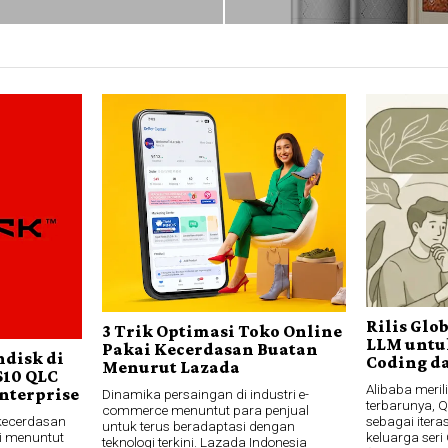
Rilis Glo
3 Trik Optimasi Toko Online
LLM untu
Pakai Kecerdasan Buatan
ndisk di
Coding da
Menurut Lazada
S10 QLC
Alibaba meri
nterprise
Dinamika persaingan di industri e-
terbarunya, 
commerce menuntut para penjual
kecerdasan
sebagai itera
untuk terus beradaptasi dengan
ni menuntut
keluarga ser
teknologi terkini. Lazada Indonesia