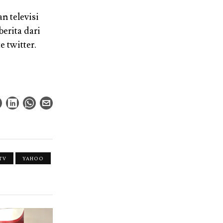
n televisi
erita dari
 twitter.
TV
YAHOO