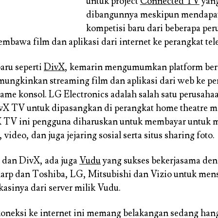
untuk project
Connected TV
yang
dibangunnya meskipun mendapa
kompetisi baru dari beberapa pe
mbawa film dan aplikasi dari internet ke perangkat tele
aru seperti
DivX
, kemarin mengumumkan platform be
ngkinkan streaming film dan aplikasi dari web ke p
ame konsol. LG Electronics adalah salah satu perusaha
vX TV untuk dipasangkan di perangkat home theatre mi
X TV ini pengguna diharuskan untuk membayar untuk
, video, dan juga jejaring sosial serta situs sharing foto.
 dan DivX, ada juga
Vudu
yang sukses bekerjasama den
arp dan Toshiba, LG, Mitsubishi dan Vizio untuk men
kasinya dari server milik Vudu.
oneksi ke internet ini memang belakangan sedang han