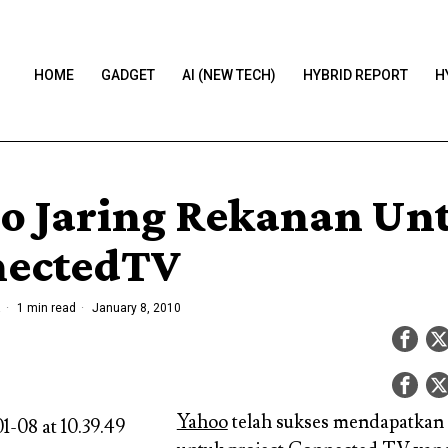
HOME
GADGET
AI (NEW TECH)
HYBRID REPORT
H
o Jaring Rekanan Un
ectedTV
a
1 min read
January 8, 2010
Yahoo
telah sukses mendapatkan