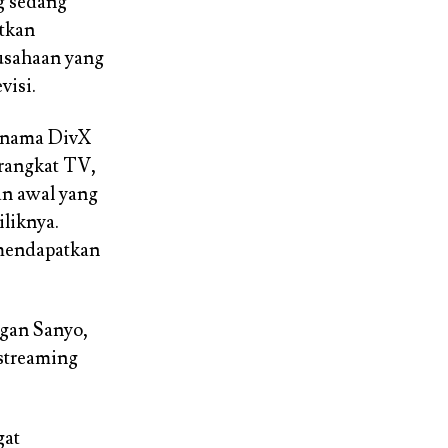
 sedang
tkan
rusahaan yang
visi.
rnama DivX
erangkat TV,
an awal yang
liknya.
 mendapatkan
gan Sanyo,
streaming
gat