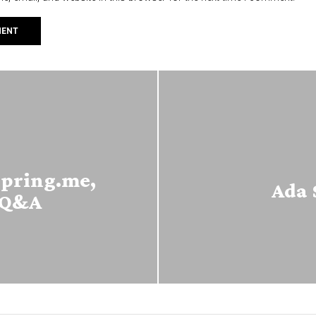
spring.me,
Ada 
 Q&A