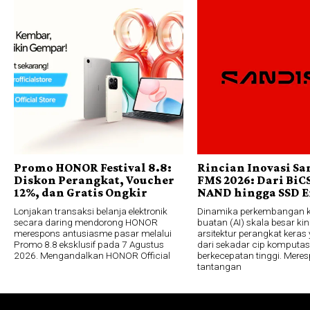
Promo HONOR Festival 8.8:
Rincian Inovasi Sa
Diskon Perangkat, Voucher
FMS 2026: Dari BiC
12%, dan Gratis Ongkir
NAND hingga SSD E
Lonjakan transaksi belanja elektronik
Dinamika perkembangan 
secara daring mendorong HONOR
buatan (AI) skala besar ki
merespons antusiasme pasar melalui
arsitektur perangkat keras 
Promo 8.8 eksklusif pada 7 Agustus
dari sekadar cip komputas
2026. Mengandalkan HONOR Official
berkecepatan tinggi. Mere
tantangan