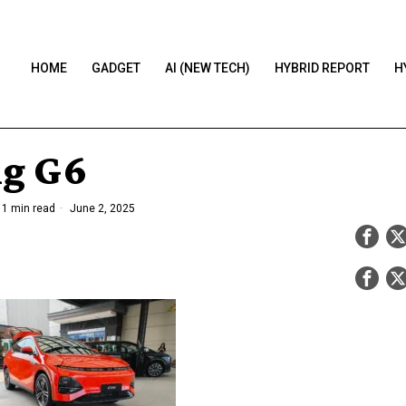
HOME
GADGET
AI (NEW TECH)
HYBRID REPORT
H
g G6
1 min read
June 2, 2025