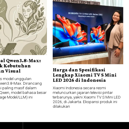
bal Qwen3.8-Max:
k Kebutuhan
Harga dan Spesifikasi
n Visual
Lengkap Xiaomi TV S Mini
lis model unggulan
LED 2026 di Indonesia
Qwen3.8-Max. Dirancang
Xiaomi Indonesia secara resmi
si paling masif dalam
meluncurkan jajaran televisi pintar
i Qwen, model bahasa besar
terbarunya, yakni Xiaomi TV S Mini LED
age Model/LLM) ini
2026, di Jakarta. Ekspansi produk ini
dilakukan