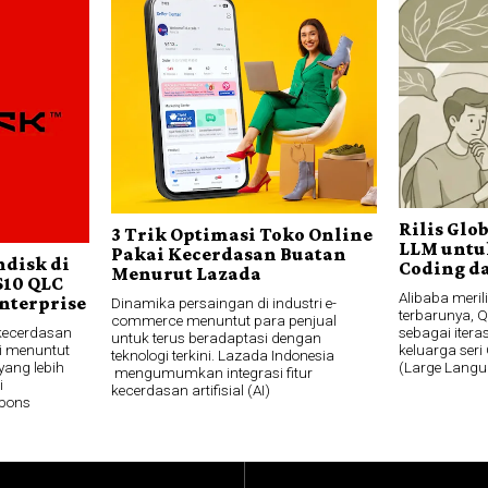
Rilis Glo
3 Trik Optimasi Toko Online
LLM untu
Pakai Kecerdasan Buatan
ndisk di
Coding da
Menurut Lazada
S10 QLC
Alibaba meri
nterprise
Dinamika persaingan di industri e-
terbarunya, 
commerce menuntut para penjual
kecerdasan
sebagai itera
untuk terus beradaptasi dengan
ni menuntut
keluarga ser
teknologi terkini. Lazada Indonesia
yang lebih
(Large Langu
mengumumkan integrasi fitur
i
kecerdasan artifisial (AI)
spons