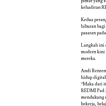
pintar yang 
kehadiran R
Kedua perang
hiburan bagi
pasaran pada
Langkah ini
modern kini 
mereka.
Andi Renren
hidup digita
“Maka dari 
REDMI Pad 2
mendukung mo
bekerja, bel