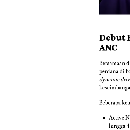
Debut 
ANC
Bersamaan d
perdana di 
dynamic driv
keseimbanga
Beberapa keu
Active N
hingga 4