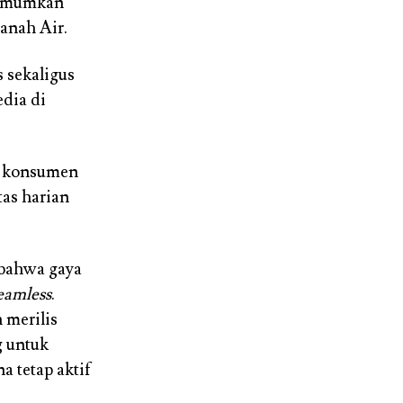
ngumumkan
anah Air.
 sekaligus
edia di
s konsumen
tas harian
 bahwa gaya
eamless
.
 merilis
 untuk
 tetap aktif