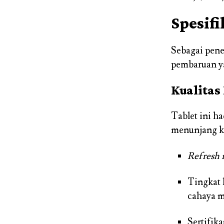
Spesif
Sebagai pene
pembaruan ya
Kualitas
Tablet ini h
menunjang ke
Refresh 
Tingkat
cahaya m
Sertifik