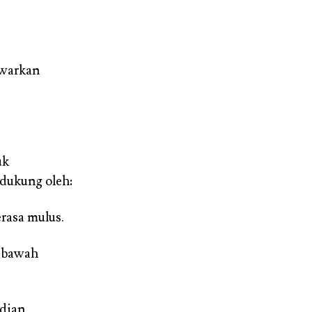
awarkan
uk
idukung oleh:
rasa mulus.
i bawah
adian