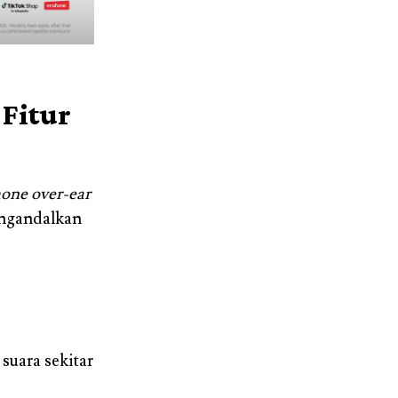
Fitur
one over-ear
engandalkan
uara sekitar