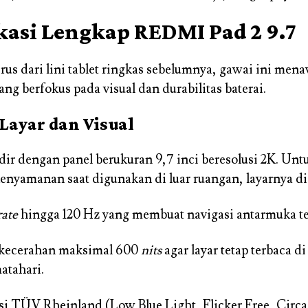
ikasi Lengkap REDMI Pad 2 9.7
rus dari lini tablet ringkas sebelumnya, gawai ini men
ng berfokus pada visual dan durabilitas baterai.
 Layar dan Visual
adir dengan panel berukuran 9,7 inci beresolusi 2K. Unt
nyamanan saat digunakan di luar ruangan, layarnya d
rate
hingga 120 Hz yang membuat navigasi antarmuka te
 kecerahan maksimal 600
nits
agar layar tetap terbaca d
atahari.
asi TÜV Rheinland (Low Blue Light, Flicker Free, Circ