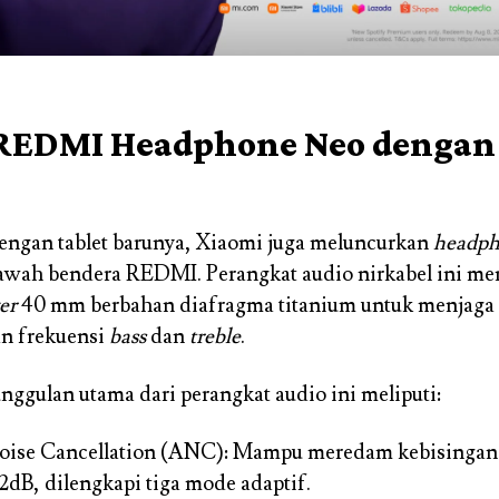
REDMI Headphone Neo dengan 
engan tablet barunya, Xiaomi juga meluncurkan
headph
bawah bendera REDMI. Perangkat audio nirkabel ini m
er
40 mm berbahan diafragma titanium untuk menjaga
n frekuensi
bass
dan
treble
.
nggulan utama dari perangkat audio ini meliputi:
oise Cancellation (ANC): Mampu meredam kebisingan s
2dB, dilengkapi tiga mode adaptif.