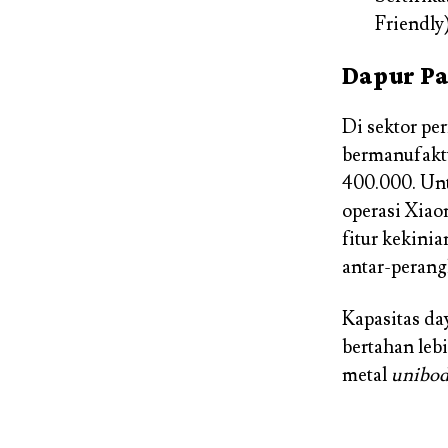
Friendly
Dapur Pa
Di sektor per
bermanufakt
400.000. Unt
operasi Xiao
fitur kekinia
antar-perang
Kapasitas da
bertahan lebi
metal
unibo