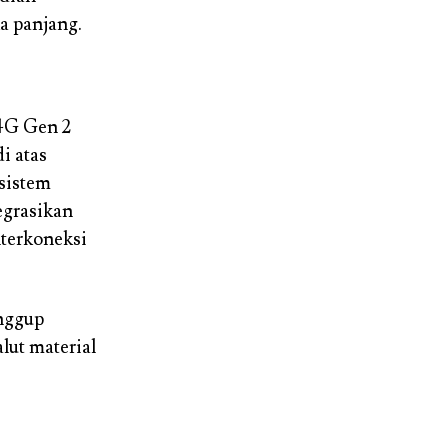
a panjang.
4G Gen 2
i atas
sistem
egrasikan
terkoneksi
anggup
alut material