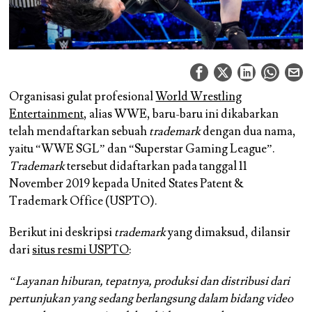
Organisasi gulat profesional
World Wrestling
Entertainment
, alias WWE, baru-baru ini dikabarkan
telah mendaftarkan sebuah
trademark
dengan dua nama,
yaitu
“WWE SGL”
dan
“Superstar Gaming League”
.
Trademark
tersebut didaftarkan pada tanggal 11
November 2019 kepada United States Patent &
Trademark Office (USPTO).
Berikut ini deskripsi
trademark
yang dimaksud, dilansir
dari
situs resmi USPTO
:
“Layanan hiburan, tepatnya, produksi dan distribusi dari
pertunjukan yang sedang berlangsung dalam bidang video