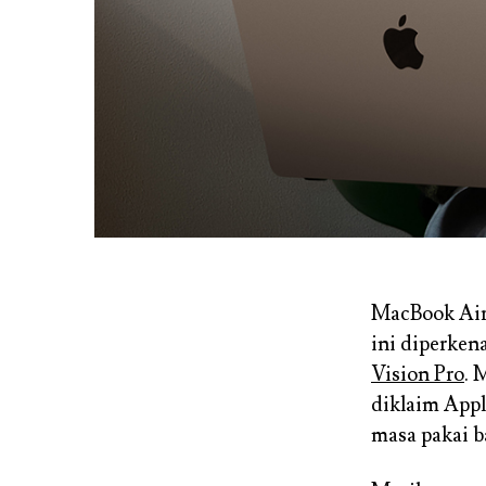
MacBook Air 
ini diperke
Vision Pro
. 
diklaim Appl
masa pakai b