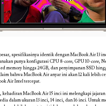
 besar, spesifikasinya identik dengan MacBook Air 13 in
unakan punya konfigurasi CPU 8-
core
, GPU 10-
core
, N
fied memory hingga 24GB, dan penyimpanan SSD hing
aim bahwa MacBook Air anyar ini akan 12 kali lebih ce
k Air Intel tercepat.
g, kehadiran MacBook Air 15 inci ini melengkapi jajar
edia dalam ukuran 13 inci, 14 inci, dan 16 inci. Untuk 