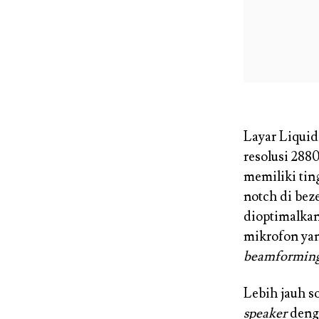
Layar Liquid
resolusi 288
memiliki tin
notch di be
dioptimalkan
mikrofon ya
beamformin
Lebih jauh s
speaker
deng