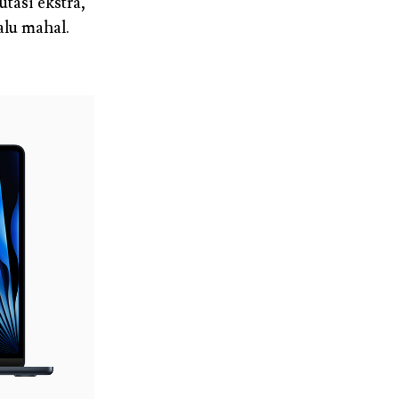
tasi ekstra,
alu mahal.