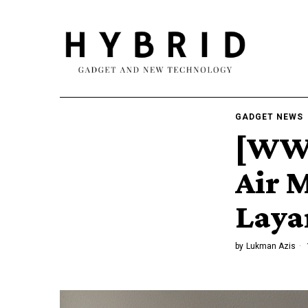
GADGET NEWS
[WWD
Air 
Layar
by
Lukman Azis