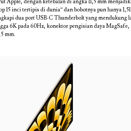
ut Apple, dengan ketebalan di angka 11,5 mm menjadi
op 15 inci tertipis di dunia” dan bobotnya pun hanya 1,5
lengkapi dua port USB-C Thunderbolt yang mendukung l
ngga 6K pada 60Hz, konektor pengisian daya MagSafe, 
,5 mm.