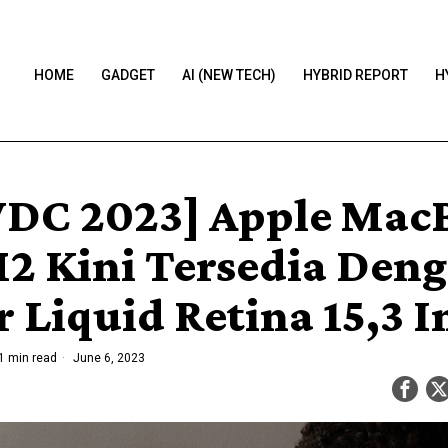
HOME
GADGET
AI (NEW TECH)
HYBRID REPORT
H
C 2023] Apple Mac
M2 Kini Tersedia Den
 Liquid Retina 15,3 I
1 min read
June 6, 2023