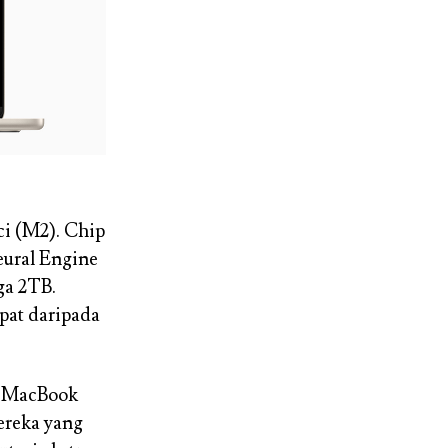
ci (M2). Chip
eural Engine
ga 2TB.
pat daripada
an MacBook
mereka yang