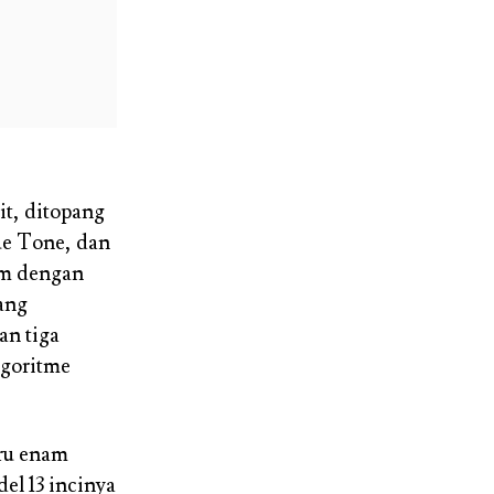
it, ditopang
ue Tone, dan
 mm dengan
ang
an tiga
lgoritme
ru enam
del 13 incinya