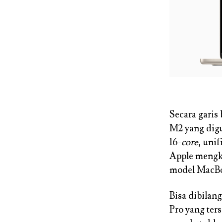
Secara garis
M2 yang dig
16-
core
, uni
Apple mengkl
model MacBoo
Bisa dibilan
Pro yang ters