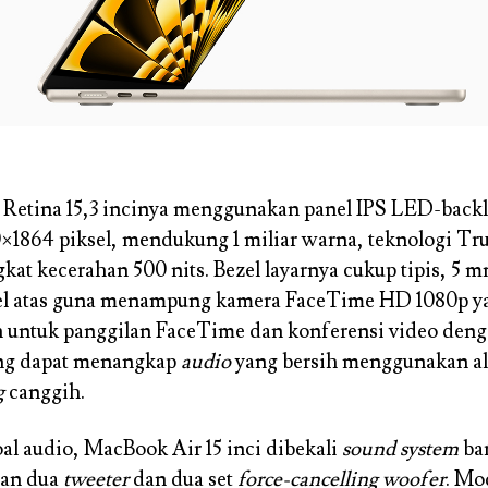
 Retina 15,3 incinya menggunakan panel IPS LED-backl
0×1864 piksel, mendukung 1 miliar warna, teknologi Tr
gkat kecerahan 500 nits. Bezel layarnya cukup tipis, 5
zel atas guna menampung kamera FaceTime HD 1080p y
 untuk panggilan FaceTime dan konferensi video deng
ng dapat menangkap
audio
yang bersih menggunakan a
g
canggih.
oal audio, MacBook Air 15 inci dibekali
sound system
ba
an dua
tweeter
dan dua set
force-cancelling woofer
. Mo