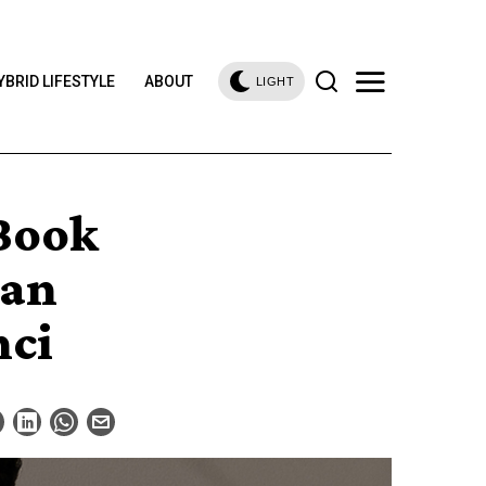
YBRID LIFESTYLE
ABOUT
LIGHT
Book
gan
nci