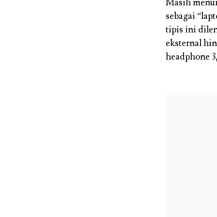
Masih menur
sebagai “lapt
tipis ini di
eksternal hi
headphone 3