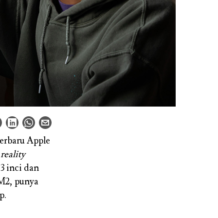
erbaru Apple
reality
3 inci dan
 M2, punya
p.