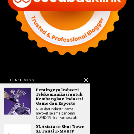
DON'T MISS
Pentingnya Industri
Telekomunikasi untuk
Kembangkan Industri
Game dan Esports
Nilai dari industri game
©
2026
All rights reserved. Hybrid.co.id
meroket selama pandemi
COVID-19. Bahkan setelah
XL Axiata to Shut Down
XL Tunai E-Money