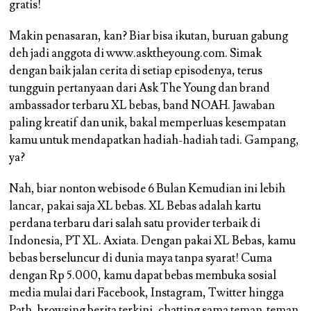
gratis!
Makin penasaran, kan? Biar bisa ikutan, buruan gabung
deh jadi anggota di www.asktheyoung.com. Simak
dengan baik jalan cerita di setiap episodenya, terus
tungguin pertanyaan dari Ask The Young dan brand
ambassador terbaru XL bebas, band NOAH. Jawaban
paling kreatif dan unik, bakal memperluas kesempatan
kamu untuk mendapatkan hadiah-hadiah tadi. Gampang,
ya?
Nah, biar nonton webisode 6 Bulan Kemudian ini lebih
lancar, pakai saja XL bebas. XL Bebas adalah kartu
perdana terbaru dari salah satu provider terbaik di
Indonesia, PT XL. Axiata. Dengan pakai XL Bebas, kamu
bebas berseluncur di dunia maya tanpa syarat! Cuma
dengan Rp 5.000, kamu dapat bebas membuka sosial
media mulai dari Facebook, Instagram, Twitter hingga
Path, browsing berita terkini, chatting sama teman-teman