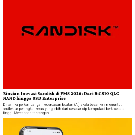
Rincian Inovasi Sandisk di FMS 2026: Dari BiCS10 QLC
NAND hingga SSD Enterprise
Dinamika perkembangan kecerdasan buatan (AI) skala besar kini menuntut
arsitektur perangkat keras yang lebih dari sekadar cip komputasi berkecepatan
tinggi. Merespons tantangan