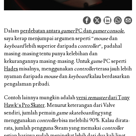
Dalam
perdebatan antara
gamer
PC dan
gamer console
,
saya kerap menjumpai argumen seperti “
mouse
dan
keyboard
lebih superior daripada
controller
“, padahal
masing-masing tentu punya kelebihan dan
kekurangannya masing-masing. Untuk
game
PC seperti
Hades
misalnya, menggunakan
controller
terasa jauh lebih
nyaman daripada
mouse
dan
keyboard
kalau berdasarkan
pengalaman pribadi.
Contoh lainnya mungkin adalah
versi
remaster
dari Tony
Hawk’s Pro Skater
. Menurut keterangan dari Valve
sendiri, jumlah pemain
game skateboarding
yang
menggunakan
controller
bisa melebihi 90%. Kalau dirata-
rata, jumlah pengguna Steam yang memakai
controller
setiap harinya sudah meningkat lebih dari dua kali lipat