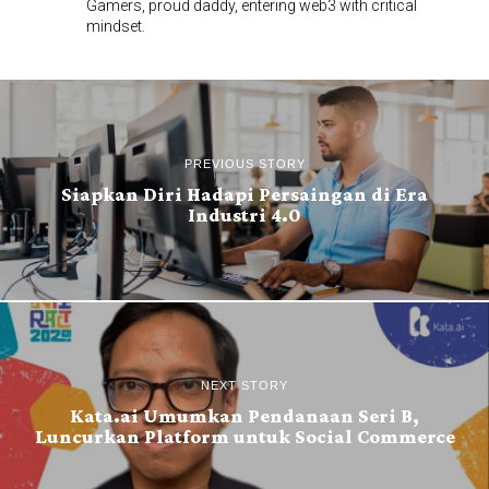
Gamers, proud daddy, entering web3 with critical
mindset.
PREVIOUS STORY
Siapkan Diri Hadapi Persaingan di Era
Industri 4.0
NEXT STORY
Kata.ai Umumkan Pendanaan Seri B,
Luncurkan Platform untuk Social Commerce