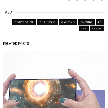
TAGS:
CONTROLLER
DUALSENSE
GAMEPAD
GAMING
PC
PS5
STEAM
RELATED POSTS