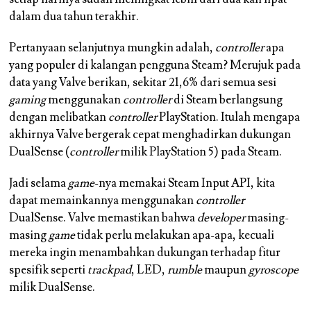
dalam dua tahun terakhir.
Pertanyaan selanjutnya mungkin adalah,
controller
apa
yang populer di kalangan pengguna Steam? Merujuk pada
data yang Valve berikan, sekitar 21,6% dari semua sesi
gaming
menggunakan
controller
di Steam berlangsung
dengan melibatkan
controller
PlayStation. Itulah mengapa
akhirnya Valve bergerak cepat menghadirkan dukungan
DualSense (
controller
milik PlayStation 5) pada Steam.
Jadi selama
game
-nya memakai Steam Input API, kita
dapat memainkannya menggunakan
controller
DualSense. Valve memastikan bahwa
developer
masing-
masing
game
tidak perlu melakukan apa-apa, kecuali
mereka ingin menambahkan dukungan terhadap fitur
spesifik seperti
trackpad
, LED,
rumble
maupun
gyroscope
milik DualSense.