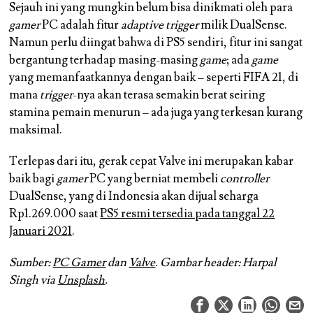
Sejauh ini yang mungkin belum bisa dinikmati oleh para
gamer
PC adalah fitur
adaptive trigger
milik DualSense.
Namun perlu diingat bahwa di PS5 sendiri, fitur ini sangat
bergantung terhadap masing-masing
game
; ada
game
yang memanfaatkannya dengan baik – seperti FIFA 21, di
mana
trigger
-nya akan terasa semakin berat seiring
stamina pemain menurun – ada juga yang terkesan kurang
maksimal.
Terlepas dari itu, gerak cepat Valve ini merupakan kabar
baik bagi
gamer
PC yang berniat membeli
controller
DualSense, yang di Indonesia akan dijual seharga
Rp1.269.000 saat
PS5 resmi tersedia pada tanggal 22
Januari 2021
.
Sumber:
PC Gamer
dan
Valve
. Gambar header: Harpal
Singh via
Unsplash
.