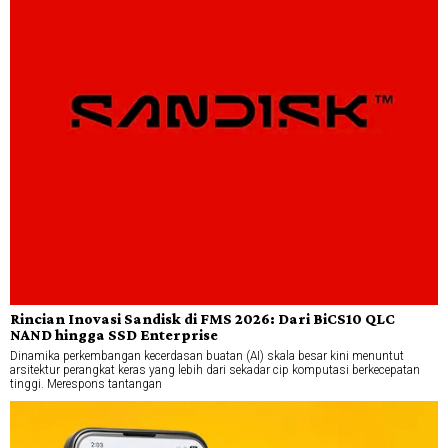
Rincian Inovasi Sandisk di FMS 2026: Dari BiCS10 QLC
NAND hingga SSD Enterprise
Dinamika perkembangan kecerdasan buatan (AI) skala besar kini menuntut
arsitektur perangkat keras yang lebih dari sekadar cip komputasi berkecepatan
tinggi. Merespons tantangan