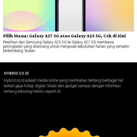
Pilih Mana: Galaxy A27 5G atau Galaxy A25 5G, Cek di Sini
Peralihan dari Samsung Galaxy A25 5G ke Galaxy A27 5G membawa
peningkatan yang dirancang untuk menjawab kebutuhan harian yang semakin
berkembang. Bukan
HYBRID.CO.ID
Hybrid.co.id adalah media online yang membahas tentang berbagai hal
terkait gaya hidup digital. Mulai dari gadget sampai dengan informasi
tentang teknologi terkini seperti AI.