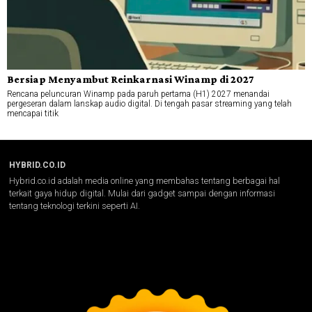
Bersiap Menyambut Reinkarnasi Winamp di 2027
Rencana peluncuran Winamp pada paruh pertama (H1) 2027 menandai
pergeseran dalam lanskap audio digital. Di tengah pasar streaming yang telah
mencapai titik
HYBRID.CO.ID
Hybrid.co.id adalah media online yang membahas tentang berbagai hal
terkait gaya hidup digital. Mulai dari gadget sampai dengan informasi
tentang teknologi terkini seperti AI.