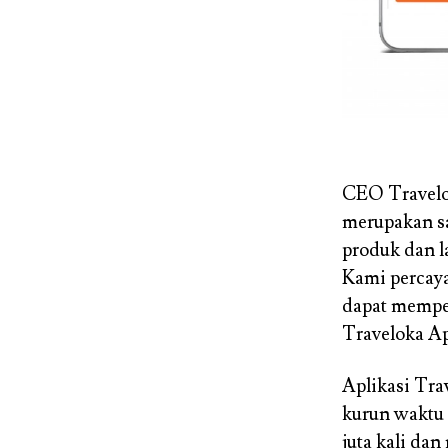
CEO Travelok
merupakan s
produk dan l
Kami percaya
dapat memper
Traveloka Ap
Aplikasi Tra
kurun waktu 
juta kali dan