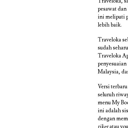
Traveloka, s
pesawat dan h
ini meliputi
lebih baik.
Traveloka se
sudah seharu
Traveloka Ap
penyesuaian 
Malaysia, da
Versi terbar
seluruh riwa
menu My Boo
ini adalah s
dengan mema
tiket
atau vou