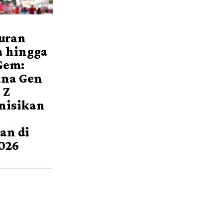
buran
a hingga
Gem:
na Gen
 Z
nisikan
an di
026