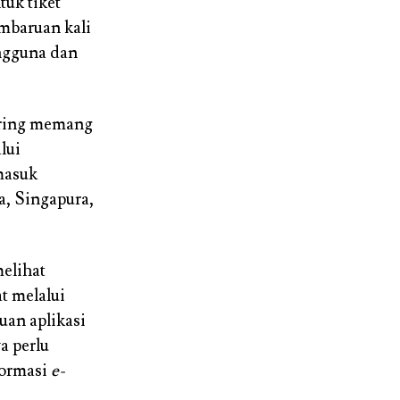
tuk tiket
embaruan kali
engguna dan
daring memang
lui
rmasuk
a, Singapura,
elihat
t melalui
an aplikasi
a perlu
formasi
e-