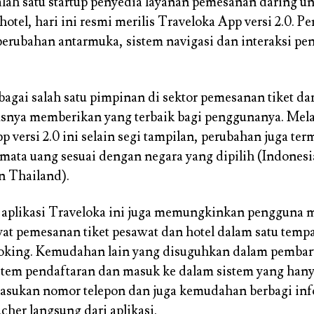
alah satu startup penyedia layanan pemesanan daring un
otel, hari ini resmi merilis Traveloka App versi 2.0. P
 perubahan antarmuka, sistem navigasi dan interaksi p
bagai salah satu pimpinan di sektor pemesanan tiket 
snya memberikan yang terbaik bagi penggunanya. Mela
p versi 2.0 ini selain segi tampilan, perubahan juga te
mata uang sesuai dengan negara yang dipilih (Indonesi
n Thailand).
u aplikasi Traveloka ini juga memungkinkan pengguna m
yat pemesanan tiket pesawat dan hotel dalam satu tempa
king. Kemudahan lain yang disuguhkan dalam pembaru
istem pendaftaran dan masuk ke dalam sistem yang hany
sukan nomor telepon dan juga kemudahan berbagi in
cher langsung dari aplikasi.