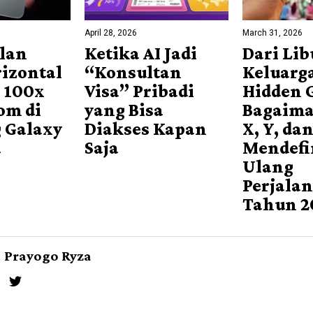
April 28, 2026
March 31, 2026
lan
Ketika AI Jadi
Dari Li
rizontal
“Konsultan
Keluarg
 100x
Visa” Pribadi
Hidden 
om di
yang Bisa
Bagaima
 Galaxy
Diakses Kapan
X, Y, dan
a
Saja
Mendefi
Ulang
Perjalan
Tahun 2
Prayogo Ryza