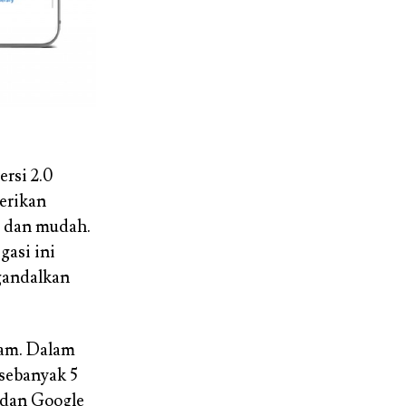
rsi 2.0
erikan
t dan mudah.
gasi ini
gandalkan
ilam. Dalam
 sebanyak 5
e dan Google