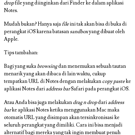
drop
file yang diinginkan dari Finder ke dalam aplikasi
Notes.
Mudah bukan? Hanya saja
file
ini tak akan bisa di buka di
perangkat iOS karena batasan
sandbox
yang dibuat oleh
Apple.
Tips tambahan:
Bagi yang suka
browsing
dan menemukan sebuah tautan
menarik yang akan dibaca di lain waktu, cukup
tempatkan URL di Notes dengan melakukan
copy paste
ke
aplikasi Notes dari
address bar
Safari pada perangkat iOS.
Atau Anda bisa juga melakukan
drag n drop
dari
address
bar
ke aplikasi Notes ketika menggunakan Mac maka
otomatis URL yang disimpan akan tersinkronisasi ke
seluruh perangkat yang dimiliki. Cara ini bisa menjadi
alternatif bagi mereka yang tak ingin membuat penuh