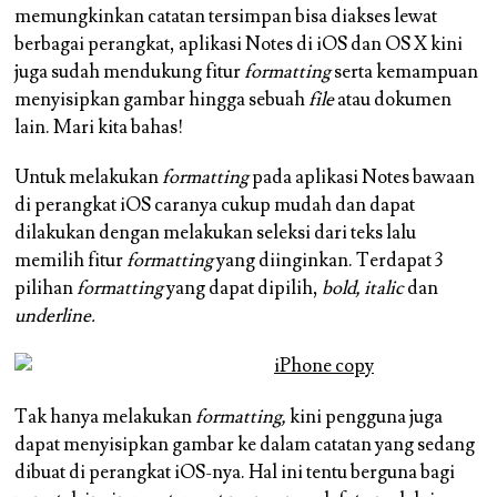
memungkinkan catatan tersimpan bisa diakses lewat
berbagai perangkat, aplikasi Notes di iOS dan OS X kini
juga sudah mendukung fitur
formatting
serta kemampuan
menyisipkan gambar hingga sebuah
file
atau dokumen
lain. Mari kita bahas!
Untuk melakukan
formatting
pada aplikasi Notes bawaan
di perangkat iOS caranya cukup mudah dan dapat
dilakukan dengan melakukan seleksi dari teks lalu
memilih fitur
formatting
yang diinginkan. Terdapat 3
pilihan
formatting
yang dapat dipilih,
bold, italic
dan
underline.
Tak hanya melakukan
formatting,
kini pengguna juga
dapat menyisipkan gambar ke dalam catatan yang sedang
dibuat di perangkat iOS-nya. Hal ini tentu berguna bagi