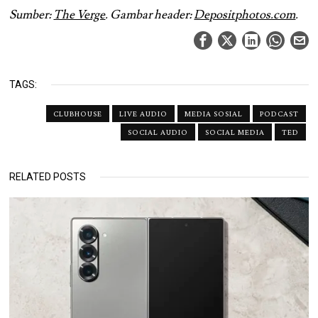
Sumber:
The Verge
. Gambar header:
Depositphotos.com
.
TAGS:
CLUBHOUSE
LIVE AUDIO
MEDIA SOSIAL
PODCAST
SOCIAL AUDIO
SOCIAL MEDIA
TED
RELATED POSTS