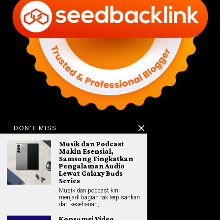
DON'T MISS
Musik dan Podcast
Makin Esensial,
Samsung Tingkatkan
Pengalaman Audio
Lewat Galaxy Buds
Series
Musik dan podcast kini
menjadi bagian tak terpisahkan
©
2026
All rights reserved. Hybrid.co.id
dari keseharian,
Konsumsi Video