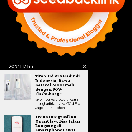
DON'T MISS
vivo Y31d Pro Hadir di
Indonesia, Bawa
Baterai 7.000 mAh
dengan 90W
FlashCharge
vivo Indonesia secara resmi
menghadirkan vivo Y31d Pro.
Jagoan smartphone
©
2026
All rights reserved. Hybrid.co.id
Tecno Integrasikan
OpenClaw, Bisa Jalan
Langsung di
Smartphone Lewat