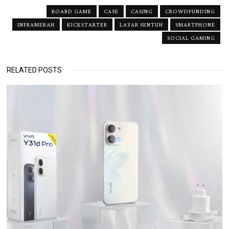
BOARD GAME
CASE
CASING
CROWDFUNDING
INFRAMERAH
KICKSTARTER
LAYAR SENTUH
SMARTPHONE
SOCIAL GAMING
RELATED POSTS