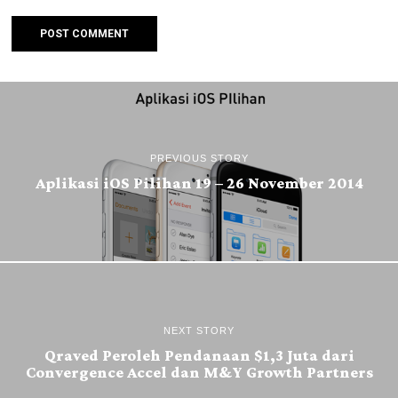
PREVIOUS STORY
Aplikasi iOS Pilihan 19 – 26 November 2014
NEXT STORY
Qraved Peroleh Pendanaan $1,3 Juta dari
Convergence Accel dan M&Y Growth Partners