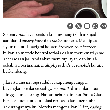
Sistem
input
layar sentuh kini memang telah menjadi
standar di
smartphone
dan
tablet
modern. Meskipun
nyaman untuk navigasi konten
browser
,
touchscreen
bukanlah metode kontrol terbaik dalam menikmati
game
:
keberadaan jari Anda akan menutup layar, dan itulah
sebabnya permainan
multiplayer
di
device mobile
kurang
berkembang.
Jika satu dua jari saja sudah cukup mengganggu,
bayangkan ketika sebuah
game mobile
dimainkan dua
hingga empat orang. Namun sebuah tim asal Santa Clara
berhasil menemukan solusi cerdas dalam menambal
kekurangannya itu. Mereka mengenalkan Fuffr,
casing