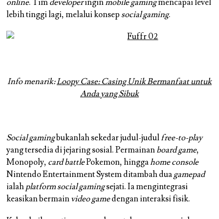
online
. Tim
developer
ingin
mobile gaming
mencapai level
lebih tinggi lagi, melalui konsep
social gaming
.
Info menarik:
Loopy Case: Casing Unik Bermanfaat untuk
Anda yang Sibuk
Social gaming
bukanlah sekedar judul-judul
free-to-play
yang tersedia di jejaring sosial. Permainan
board game
,
Monopoly,
card battle
Pokemon, hingga
home console
Nintendo Entertainment System ditambah dua
gamepad
ialah
platform
social gaming
sejati. Ia mengintegrasi
keasikan bermain
video game
dengan interaksi fisik.