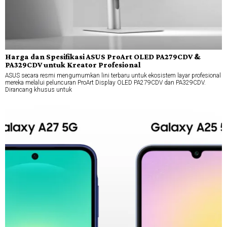
Harga dan Spesifikasi ASUS ProArt OLED PA279CDV &
PA329CDV untuk Kreator Profesional
ASUS secara resmi mengumumkan lini terbaru untuk ekosistem layar profesional
mereka melalui peluncuran ProArt Display OLED PA279CDV dan PA329CDV.
Dirancang khusus untuk