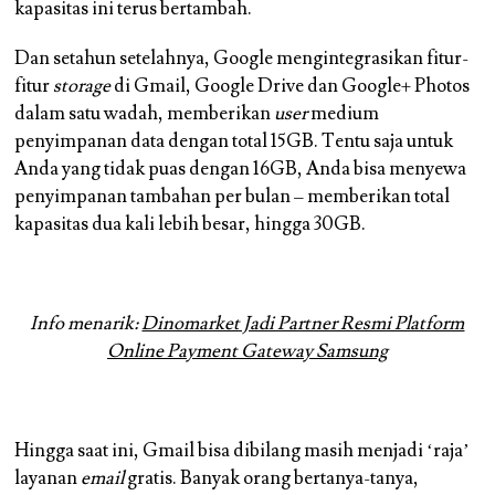
kapasitas ini terus bertambah.
Dan setahun setelahnya, Google mengintegrasikan fitur-
fitur
storage
di Gmail, Google Drive dan Google+ Photos
dalam satu wadah, memberikan
user
medium
penyimpanan data dengan total 15GB. Tentu saja untuk
Anda yang tidak puas dengan 16GB, Anda bisa menyewa
penyimpanan tambahan per bulan – memberikan total
kapasitas dua kali lebih besar, hingga 30GB.
Info menarik:
Dinomarket Jadi Partner Resmi Platform
Online Payment Gateway Samsung
Hingga saat ini, Gmail bisa dibilang masih menjadi ‘raja’
layanan
email
gratis. Banyak orang bertanya-tanya,