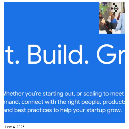
June 4, 2026