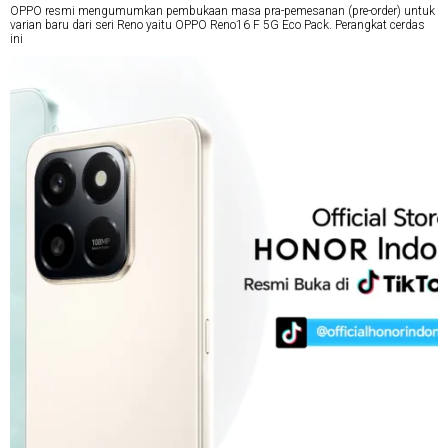
OPPO resmi mengumumkan pembukaan masa pra-pemesanan (pre-order) untuk
varian baru dari seri Reno yaitu OPPO Reno16 F 5G Eco Pack. Perangkat cerdas
ini