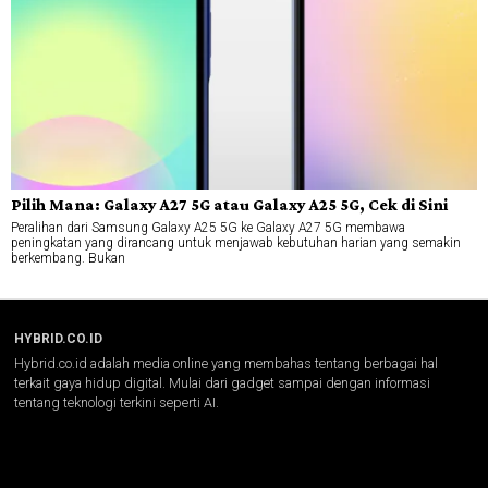
Pilih Mana: Galaxy A27 5G atau Galaxy A25 5G, Cek di Sini
Peralihan dari Samsung Galaxy A25 5G ke Galaxy A27 5G membawa
peningkatan yang dirancang untuk menjawab kebutuhan harian yang semakin
berkembang. Bukan
HYBRID.CO.ID
Hybrid.co.id adalah media online yang membahas tentang berbagai hal
terkait gaya hidup digital. Mulai dari gadget sampai dengan informasi
tentang teknologi terkini seperti AI.