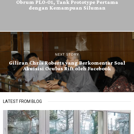
Obrum PL0-01, Tank Prototype Pertama
dengan Kemampuan Siluman
NEXT STORY
Giliran Chris Roberts yang Berkomentar Soal
Akuisisi Oculus Rift oleh Facebook
LATEST FROM BLOG