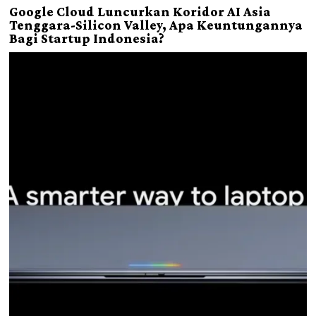
Google Cloud Luncurkan Koridor AI Asia
Tenggara-Silicon Valley, Apa Keuntungannya
Bagi Startup Indonesia?