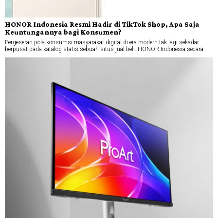
HONOR Indonesia Resmi Hadir di TikTok Shop, Apa Saja
Keuntungannya bagi Konsumen?
Pergeseran pola konsumsi masyarakat digital di era modern tak lagi sekadar
berpusat pada katalog statis sebuah situs jual beli. HONOR Indonesia secara