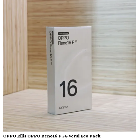
OPPO Rilis OPPO Reno16 F 5G Versi Eco Pack