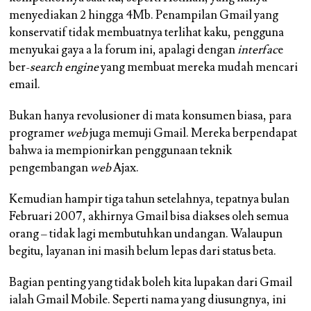
menyediakan 2 hingga 4Mb. Penampilan Gmail yang
konservatif tidak membuatnya terlihat kaku, pengguna
menyukai gaya a la forum ini, apalagi dengan
interfac
e
ber-
search engine
yang membuat mereka mudah mencari
email.
Bukan hanya revolusioner di mata konsumen biasa, para
programer
web
juga memuji Gmail. Mereka berpendapat
bahwa ia mempionirkan penggunaan teknik
pengembangan
web
Ajax.
Kemudian hampir tiga tahun setelahnya, tepatnya bulan
Februari 2007, akhirnya Gmail bisa diakses oleh semua
orang – tidak lagi membutuhkan undangan. Walaupun
begitu, layanan ini masih belum lepas dari status beta.
Bagian penting yang tidak boleh kita lupakan dari Gmail
ialah Gmail Mobile. Seperti nama yang diusungnya, ini