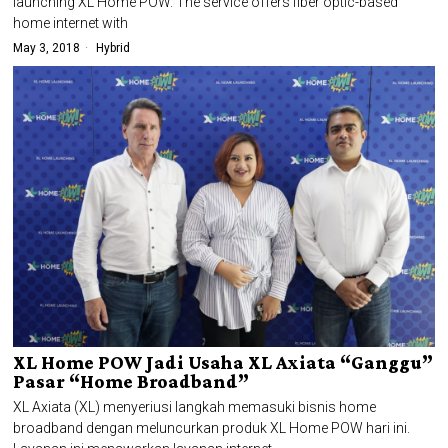
launching XL Home POW. The service offers fiber optic-based
home internet with
May 3, 2018
Hybrid
XL Home POW Jadi Usaha XL Axiata “Ganggu”
Pasar “Home Broadband”
XL Axiata (XL) menyeriusi langkah memasuki bisnis home
broadband dengan meluncurkan produk XL Home POW hari ini.