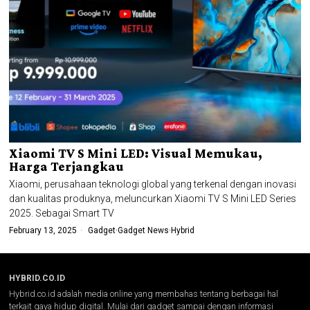
Xiaomi TV S Mini LED: Visual Memukau,
Harga Terjangkau
Xiaomi, perusahaan teknologi global yang terkenal dengan inovasi
dan kualitas produknya, meluncurkan Xiaomi TV S Mini LED Series
2025. Sebagai Smart TV
February 13, 2025
Gadget
·
Gadget News
·
Hybrid
HYBRID.CO.ID
Hybrid.co.id adalah media online yang membahas tentang berbagai hal
terkait gaya hidup digital. Mulai dari gadget sampai dengan informasi