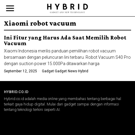
Xiaomi robot vacuum
Ini Fitur yang Harus Ada Saat Memilih Robot
Vacuum
Xiaomi Indonesia merilis panduan pemilihan robot vacuum
bersamaan dengan peluncuran lini terbaru. Robot Vacuum S40 Pro
dengan suction power 15.000Pa ditawarkan harga
September 12, 2025
Gadget
·
Gadget News
·
Hybrid
HYBRID.CO.ID
Hybrid.co.id adalah media online yang membahas tentang berbagai hal
terkait gaya hidup digital. Mulai dari gadget sampai dengan informasi
tentang teknologi terkini seperti AI.