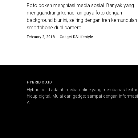
Foto bokeh menghiasi media sosial. Banyak yang
menggandrungi kehadiran gaya foto dengan
background blur ini, seiring dengan tren kemunculan
smartphone dual camera
February 2, 2018
Gadget DS
·
Lifestyle
HYBRID.CO.ID
Hybrid.co.id adalah media online yang membahas tentang
hidup digital. Mulai dari gadget sampai dengan informasi 
AI.