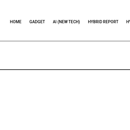
HOME
GADGET
AI (NEW TECH)
HYBRID REPORT
H