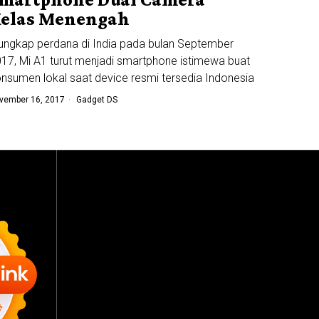
elas Menengah
ungkap perdana di India pada bulan September
17, Mi A1 turut menjadi smartphone istimewa buat
nsumen lokal saat device resmi tersedia Indonesia
vember 16, 2017
Gadget DS