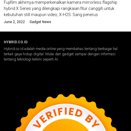
Fujifilm akhirnya memperkenalkan kamera mirrorless flagship
hybrid X Series yang dilengkapi rangkaian fitur canggih untuk
kebutuhan still maupun video, X-H2S. Sang penerus
June 2, 2022
Gadget News
HYBRID.CO.ID
Hybrid.co.id adalah media online yang membahas tentang berbagai hal
terkait gaya hidup digital. Mulai dari gadget sampai dengan informasi
tentang teknologi terkini seperti AI.