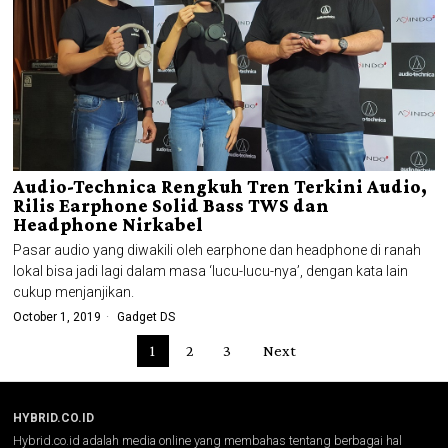
Audio-Technica Rengkuh Tren Terkini Audio,
Rilis Earphone Solid Bass TWS dan
Headphone Nirkabel
Pasar audio yang diwakili oleh earphone dan headphone di ranah
lokal bisa jadi lagi dalam masa ‘lucu-lucu-nya’, dengan kata lain
cukup menjanjikan.
October 1, 2019
Gadget DS
1
2
3
Next
HYBRID.CO.ID
Hybrid.co.id adalah media online yang membahas tentang berbagai hal