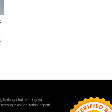
k
s
n
 berbagai hal terkait gaya
tentang teknologi terkini seperti