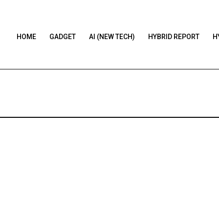
HOME
GADGET
AI (NEW TECH)
HYBRID REPORT
H