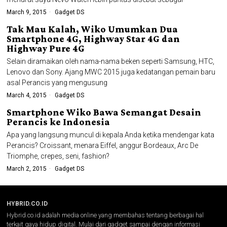
March 9, 2015
Gadget DS
Tak Mau Kalah, Wiko Umumkan Dua
Smartphone 4G, Highway Star 4G dan
Highway Pure 4G
Selain diramaikan oleh nama-nama beken seperti Samsung, HTC,
Lenovo dan Sony. Ajang MWC 2015 juga kedatangan pemain baru
asal Perancis yang mengusung
March 4, 2015
Gadget DS
Smartphone Wiko Bawa Semangat Desain
Perancis ke Indonesia
Apa yang langsung muncul di kepala Anda ketika mendengar kata
Perancis? Croissant, menara Eiffel, anggur Bordeaux, Arc De
Triomphe, crepes, seni, fashion?
March 2, 2015
Gadget DS
HYBRID.CO.ID
Hybrid.co.id adalah media online yang membahas tentang berbagai hal
terkait gaya hidup digital. Mulai dari gadget sampai dengan informasi