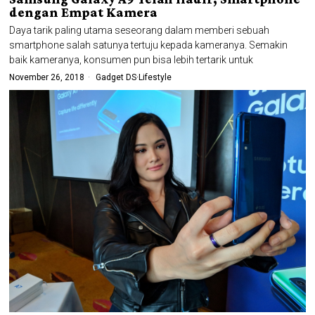
dengan Empat Kamera
Daya tarik paling utama seseorang dalam memberi sebuah
smartphone salah satunya tertuju kepada kameranya. Semakin
baik kameranya, konsumen pun bisa lebih tertarik untuk
November 26, 2018
Gadget DS
·
Lifestyle