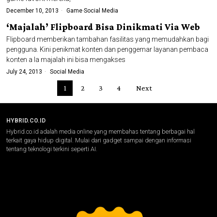
December 10, 2013
Game
·
Social Media
‘Majalah’ Flipboard Bisa Dinikmati Via Web
Flipboard memberikan tambahan fasilitas yang memudahkan bagi
pengguna. Kini penikmat konten dan penggemar layanan pembaca
konten a la majalah ini bisa mengakses
July 24, 2013
Social Media
1
2
3
4
Next
HYBRID.CO.ID
Hybrid.co.id adalah media online yang membahas tentang berbagai hal
terkait gaya hidup digital. Mulai dari gadget sampai dengan informasi
tentang teknologi terkini seperti AI.