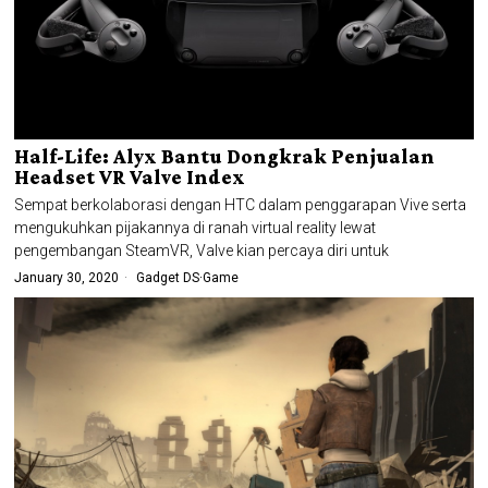
Half-Life: Alyx Bantu Dongkrak Penjualan
Headset VR Valve Index
Sempat berkolaborasi dengan HTC dalam penggarapan Vive serta
mengukuhkan pijakannya di ranah virtual reality lewat
pengembangan SteamVR, Valve kian percaya diri untuk
January 30, 2020
Gadget DS
·
Game