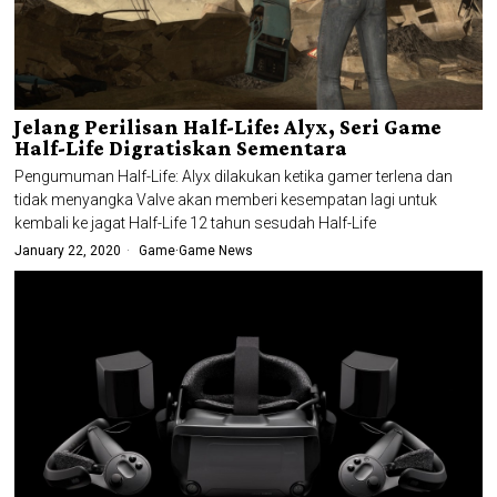
Jelang Perilisan Half-Life: Alyx, Seri Game
Half-Life Digratiskan Sementara
Pengumuman Half-Life: Alyx dilakukan ketika gamer terlena dan
tidak menyangka Valve akan memberi kesempatan lagi untuk
kembali ke jagat Half-Life 12 tahun sesudah Half-Life
January 22, 2020
Game
·
Game News