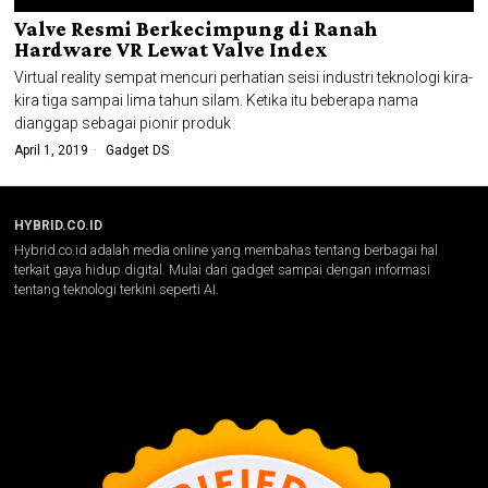
Valve Resmi Berkecimpung di Ranah
Hardware VR Lewat Valve Index
Virtual reality sempat mencuri perhatian seisi industri teknologi kira-
kira tiga sampai lima tahun silam. Ketika itu beberapa nama
dianggap sebagai pionir produk
April 1, 2019
Gadget DS
HYBRID.CO.ID
Hybrid.co.id adalah media online yang membahas tentang berbagai hal
terkait gaya hidup digital. Mulai dari gadget sampai dengan informasi
tentang teknologi terkini seperti AI.