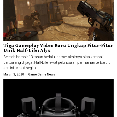
Tiga Gameplay Video Baru Ungkap Fitur-Fitur
Unik Half-Life: Alyx
Setelah hampir 13 tahun berlalu, gamer akhirnya bisa kembali
bertualang di jagat Half-Life lewat peluncuran permainan terbaru di
seri ini. Meski begitu,
March 3, 2020
Game
·
Game News