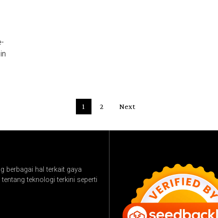
e-
in
1
2
Next
 berbagai hal terkait gaya
tentang teknologi terkini seperti