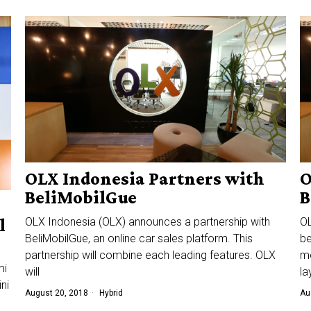
OLX Indonesia Partners with
O
BeliMobilGue
B
OLX Indonesia (OLX) announces a partnership with
O
l
BeliMobilGue, an online car sales platform. This
be
partnership will combine each leading features. OLX
m
mi
will
l
ni
August 20, 2018
Hybrid
Au