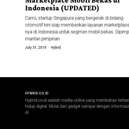
Marketplace Mobil Bekas di
Indonesia (UPDATED)
Carro, startup Singapura yang bergerak di bidang
otomotif kini siap memberikan layanan marketplac
nya di Indonesia untuk segmen mobil bekas. Dipimp
mantan pimpinan
July 31, 2018
Hybrid
HYBRID.CO.ID
Hybrid.co.id adalah media online yang membahas tentang
hidup digital. Mulai dari gadget sampai dengan informasi 
AI.