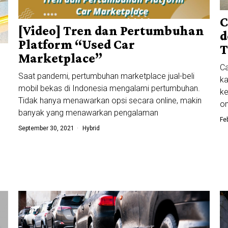
C
[Video] Tren dan Pertumbuhan
d
Platform “Used Car
T
Marketplace”
Ca
Saat pandemi, pertumbuhan marketplace jual-beli
ka
mobil bekas di Indonesia mengalami pertumbuhan.
ke
Tidak hanya menawarkan opsi secara online, makin
on
banyak yang menawarkan pengalaman
Fe
September 30, 2021
Hybrid