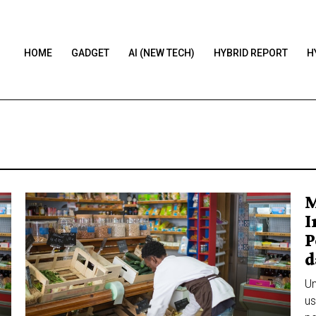
HOME
GADGET
AI (NEW TECH)
HYBRID REPORT
H
M
I
P
d
Un
us