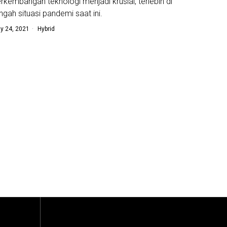
rkembangan teknologi menjadi krusial, terlebih di
ngah situasi pandemi saat ini.
y 24, 2021
Hybrid