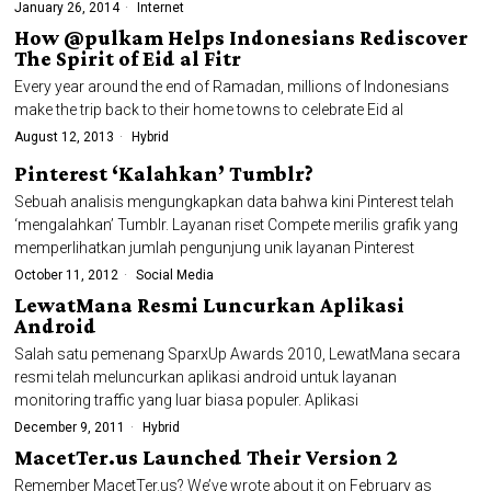
January 26, 2014
Internet
How @pulkam Helps Indonesians Rediscover
The Spirit of Eid al Fitr
Every year around the end of Ramadan, millions of Indonesians
make the trip back to their home towns to celebrate Eid al
August 12, 2013
Hybrid
Pinterest ‘Kalahkan’ Tumblr?
Sebuah analisis mengungkapkan data bahwa kini Pinterest telah
‘mengalahkan’ Tumblr. Layanan riset Compete merilis grafik yang
memperlihatkan jumlah pengunjung unik layanan Pinterest
October 11, 2012
Social Media
LewatMana Resmi Luncurkan Aplikasi
Android
Salah satu pemenang SparxUp Awards 2010, LewatMana secara
resmi telah meluncurkan aplikasi android untuk layanan
monitoring traffic yang luar biasa populer. Aplikasi
December 9, 2011
Hybrid
MacetTer.us Launched Their Version 2
Remember MacetTer.us? We’ve wrote about it on February as