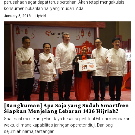
perusahaan agar dapat terus bertahan. Akan tetapi mengakuisisi
konsumen bukanlah hal yang mudah. Ada
January 5, 2018
Hybrid
[Rangkuman] Apa Saja yang Sudah Smartfren
Siapkan Menjelang Lebaran 1436 Hijriah?
Saat-saat menjelang Hari Raya besar seperti Idul Fitri ini merupakan
waktu di mana kapabilitas jaringan operator diuji. Dan bagi
sejumlah nama, tantangan