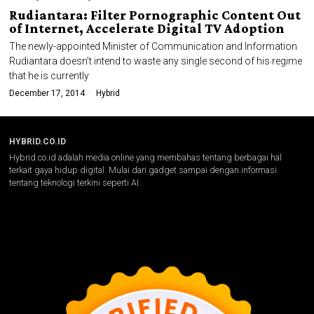
Rudiantara: Filter Pornographic Content Out
of Internet, Accelerate Digital TV Adoption
The newly-appointed Minister of Communication and Information
Rudiantara doesn’t intend to waste any single second of his regime
that he is currently
December 17, 2014
Hybrid
HYBRID.CO.ID
Hybrid.co.id adalah media online yang membahas tentang berbagai hal
terkait gaya hidup digital. Mulai dari gadget sampai dengan informasi
tentang teknologi terkini seperti AI.