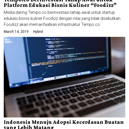
Platform Edukasi Bisnis Kuliner “Foodizz”
Media daring Tempo.co berinvestasi tahap awal untuk startup
edukasi bisnis kuliner Foodizz dengan nilai yang tidak disebutkan.
Foodizz akan memanfaatkan infrastruktur Tempo.co
March 14, 2019
Hybrid
Indonesia Menuju Adopsi Kecerdasan Buatan
yang Lebih Matang