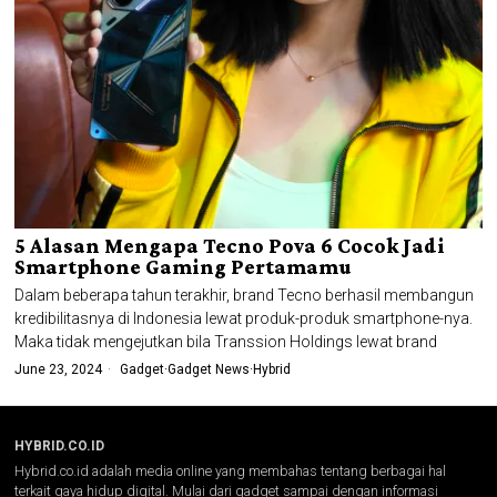
5 Alasan Mengapa Tecno Pova 6 Cocok Jadi
Smartphone Gaming Pertamamu
Dalam beberapa tahun terakhir, brand Tecno berhasil membangun
kredibilitasnya di Indonesia lewat produk-produk smartphone-nya.
Maka tidak mengejutkan bila Transsion Holdings lewat brand
June 23, 2024
Gadget
·
Gadget News
·
Hybrid
HYBRID.CO.ID
Hybrid.co.id adalah media online yang membahas tentang berbagai hal
terkait gaya hidup digital. Mulai dari gadget sampai dengan informasi